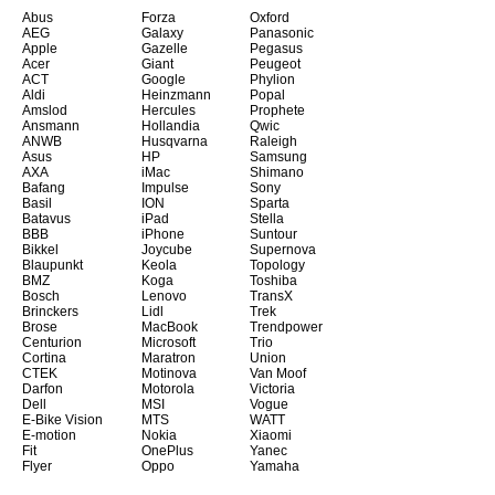
Abus
Forza
Oxford
AEG
Galaxy
Panasonic
Apple
Gazelle
Pegasus
Acer
Giant
Peugeot
ACT
Google
Phylion
Aldi
Heinzmann
Popal
Amslod
Hercules
Prophete
Ansmann
Hollandia
Qwic
ANWB
Husqvarna
Raleigh
Asus
HP
Samsung
AXA
iMac
Shimano
Bafang
Impulse
Sony
Basil
ION
Sparta
Batavus
iPad
Stella
BBB
iPhone
Suntour
Bikkel
Joycube
Supernova
Blaupunkt
Keola
Topology
BMZ
Koga
Toshiba
Bosch
Lenovo
TransX
Brinckers
Lidl
Trek
Brose
MacBook
Trendpower
Centurion
Microsoft
Trio
Cortina
Maratron
Union
CTEK
Motinova
Van Moof
Darfon
Motorola
Victoria
Dell
MSI
Vogue
E-Bike Vision
MTS
WATT
E-motion
Nokia
Xiaomi
Fit
OnePlus
Yanec
Flyer
Oppo
Yamaha