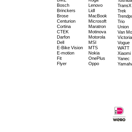
Toshib
Bosch
Lenovo
TransX
Brinckers
Lidl
Trek
Brose
MacBook
Trendp
Centurion
Microsoft
Trio
Cortina
Maratron
Union
CTEK
Motinova
Van Mo
Darfon
Motorola
Victoria
Dell
MSI
Vogue
E-Bike Vision
MTS
WATT
E-motion
Nokia
Xiaomi
Fit
OnePlus
Yanec
Flyer
Oppo
Yamah