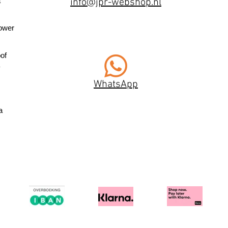
a
info@jpr-webshop.nl
ower
of
WhatsApp
a