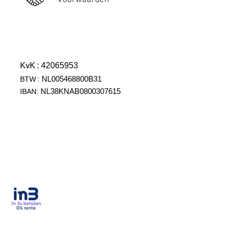
Voorwaarden
KvK
: 42065953
NL005468800B31
BTW
:
NL38KNAB0800307615
IBAN: