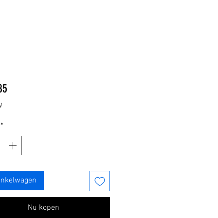
Prijs
85
W
*
inkelwagen
Nu kopen