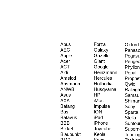
Abus
Forza
Oxford
AEG
Galaxy
Panaso
Apple
Gazelle
Pegas
Acer
Giant
Peugeo
ACT
Google
Phylion
Aldi
Heinzmann
Popal
Amslod
Hercules
Prophe
Ansmann
Hollandia
Qwic
ANWB
Husqvarna
Raleigh
Asus
HP
Samsu
AXA
iMac
Shima
Bafang
Impulse
Sony
Basil
ION
Sparta
Batavus
iPad
Stella
BBB
iPhone
Suntou
Bikkel
Joycube
Supern
Blaupunkt
Keola
Topolo
BMZ
Koga