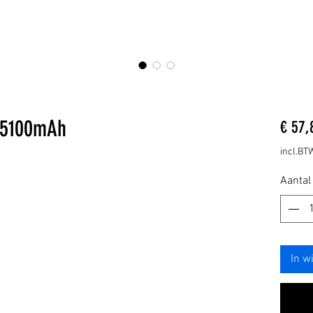
 5100mAh
€ 57,
incl.BT
Aantal
In w