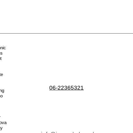
nic
us
t
te
06-22365321
ng
no
r
ova
gy