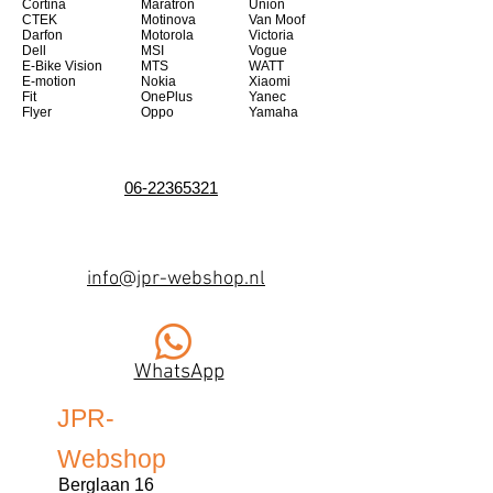
Cortina
Maratron
Union
CTEK
Motinova
Van Moof
Darfon
Motorola
Victoria
Dell
MSI
Vogue
E-Bike Vision
MTS
WATT
E-motion
Nokia
Xiaomi
Fit
OnePlus
Yanec
Flyer
Oppo
Yamaha
06-22365321
info@jpr-webshop.nl
WhatsApp
JPR-
Webshop
Berglaan 16