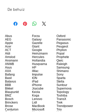
De behuiz
Abus
Forza
Oxford
AEG
Galaxy
Panasonic
Apple
Gazelle
Pegasus
Acer
Giant
Peugeot
ACT
Google
Phylion
Aldi
Heinzmann
Popal
Amslod
Hercules
Prophete
Ansmann
Hollandia
Qwic
ANWB
Husqvarna
Raleigh
Asus
HP
Samsung
AXA
iMac
Shimano
Bafang
Impulse
Sony
Basil
ION
Sparta
Batavus
iPad
Stella
BBB
iPhone
Suntour
Bikkel
Joycube
Supernova
Blaupunkt
Keola
Topology
BMZ
Koga
Toshiba
Bosch
Lenovo
TransX
Brinckers
Lidl
Trek
Brose
MacBook
Trendpower
Centurion
Microsoft
Trio