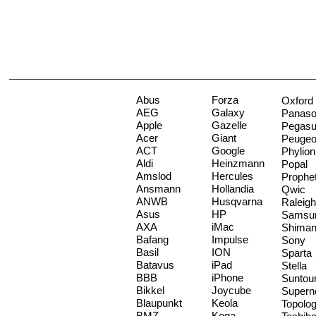
Abus
Forza
Oxford
AEG
Galaxy
Panaso
Apple
Gazelle
Pegas
Acer
Giant
Peugeo
ACT
Google
Phylion
Aldi
Heinzmann
Popal
Amslod
Hercules
Prophe
Ansmann
Hollandia
Qwic
ANWB
Husqvarna
Raleigh
Asus
HP
Samsu
AXA
iMac
Shima
Bafang
Impulse
Sony
Basil
ION
Sparta
Batavus
iPad
Stella
BBB
iPhone
Suntou
Bikkel
Joycube
Supern
Blaupunkt
Keola
Topolo
BMZ
Koga