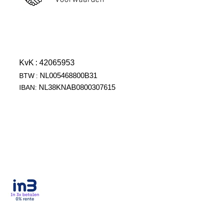
Voorwaarden
KvK
: 42065953
NL005468800B31
BTW
:
NL38KNAB0800307615
IBAN: