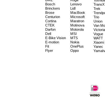
Toshib
Bosch
Lenovo
TransX
Brinckers
Lidl
Trek
Brose
MacBook
Trendp
Centurion
Microsoft
Trio
Cortina
Maratron
Union
CTEK
Motinova
Van Mo
Darfon
Motorola
Victoria
Dell
MSI
Vogue
E-Bike Vision
MTS
WATT
E-motion
Nokia
Xiaomi
Fit
OnePlus
Yanec
Flyer
Oppo
Yamah