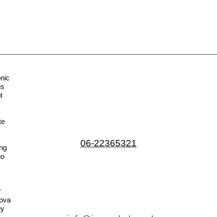
nic
us
t
te
06-22365321
ng
no
r
ova
gy