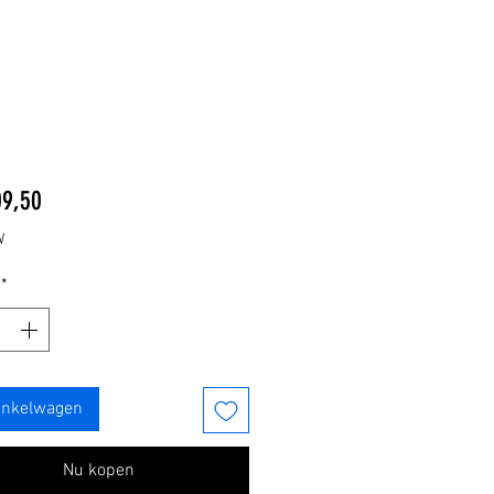
Prijs
09,50
W
*
inkelwagen
Nu kopen