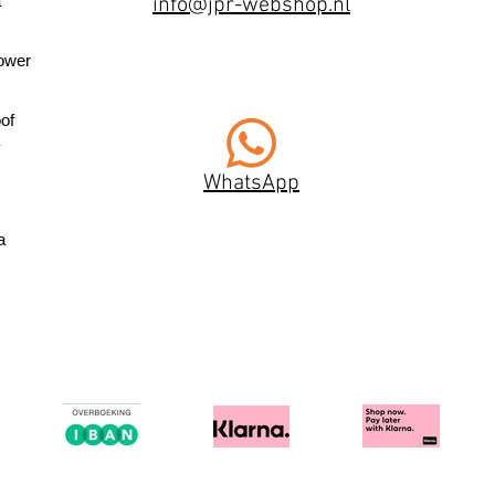
a
info@jpr-webshop.nl
ower
of
WhatsApp
a