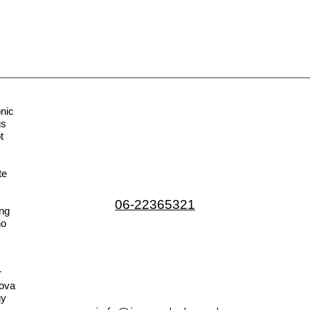
nic
us
t
te
06-22365321
ng
no
r
ova
gy