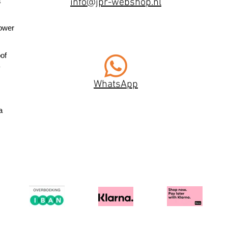
a
info@jpr-webshop.nl
ower
of
WhatsApp
a