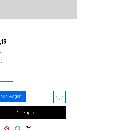
Prijs
,19
W
*
inkelwagen
Nu kopen