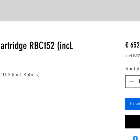
artridge RBC152 (incl.
€ 652
incl.BT
Aantal
C152 (incl. Kabels)
In w