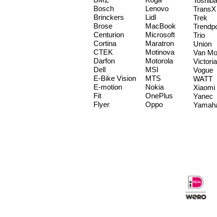
Toshib
Bosch
Lenovo
TransX
Brinckers
Lidl
Trek
Brose
MacBook
Trendp
Centurion
Microsoft
Trio
Cortina
Maratron
Union
CTEK
Motinova
Van Mo
Darfon
Motorola
Victoria
Dell
MSI
Vogue
E-Bike Vision
MTS
WATT
E-motion
Nokia
Xiaomi
Fit
OnePlus
Yanec
Flyer
Oppo
Yamah