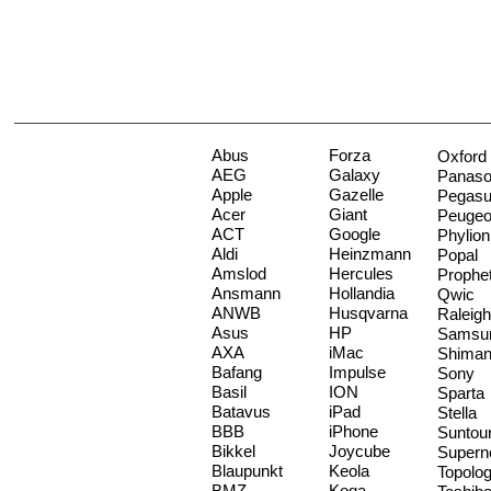
Abus
Forza
Oxford
AEG
Galaxy
Panaso
Apple
Gazelle
Pegas
Acer
Giant
Peugeo
ACT
Google
Phylion
Aldi
Heinzmann
Popal
Amslod
Hercules
Prophe
Ansmann
Hollandia
Qwic
ANWB
Husqvarna
Raleigh
Asus
HP
Samsu
AXA
iMac
Shima
Bafang
Impulse
Sony
Basil
ION
Sparta
Batavus
iPad
Stella
BBB
iPhone
Suntou
Bikkel
Joycube
Supern
Blaupunkt
Keola
Topolo
BMZ
Koga