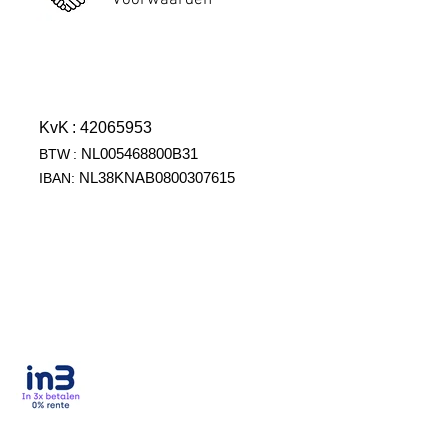
Voorwaarden
KvK
: 42065953
NL005468800B31
BTW
:
NL38KNAB0800307615
IBAN: