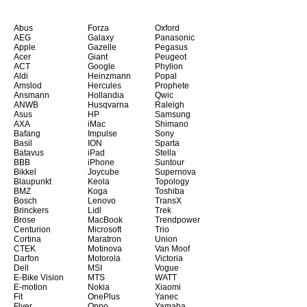
Abus
Forza
Oxford
AEG
Galaxy
Panasonic
Apple
Gazelle
Pegasus
Acer
Giant
Peugeot
ACT
Google
Phylion
Aldi
Heinzmann
Popal
Amslod
Hercules
Prophete
Ansmann
Hollandia
Qwic
ANWB
Husqvarna
Raleigh
Asus
HP
Samsung
AXA
iMac
Shimano
Bafang
Impulse
Sony
Basil
ION
Sparta
Batavus
iPad
Stella
BBB
iPhone
Suntour
Bikkel
Joycube
Supernova
Blaupunkt
Keola
Topology
BMZ
Koga
Toshiba
Bosch
Lenovo
TransX
Brinckers
Lidl
Trek
Brose
MacBook
Trendpower
Centurion
Microsoft
Trio
Cortina
Maratron
Union
CTEK
Motinova
Van Moof
Darfon
Motorola
Victoria
Dell
MSI
Vogue
E-Bike Vision
MTS
WATT
E-motion
Nokia
Xiaomi
Fit
OnePlus
Yanec
Flyer
Oppo
Yamaha