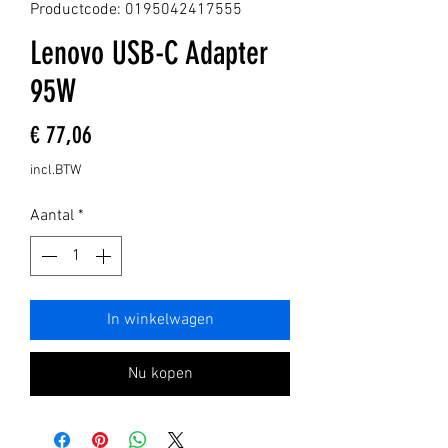
Productcode: 0195042417555
Lenovo USB-C Adapter
95W
Prijs
€ 77,06
incl.BTW
Aantal
*
In winkelwagen
Nu kopen