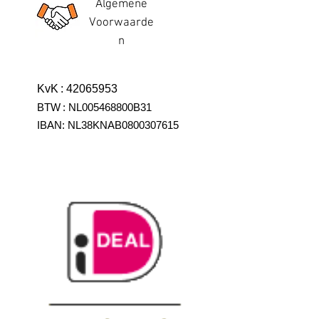
Algemene
Voorwaarde
n
KvK
:
42065953
BTW
:
NL005468800B31
IBAN:
NL38KNAB0800307615