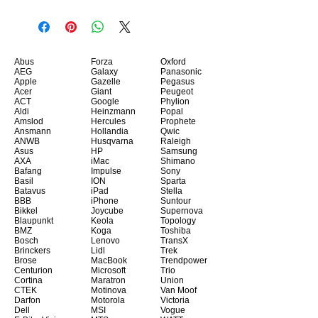
Abus
Forza
Oxford
AEG
Galaxy
Panasonic
Apple
Gazelle
Pegasus
Acer
Giant
Peugeot
ACT
Google
Phylion
Aldi
Heinzmann
Popal
Amslod
Hercules
Prophete
Ansmann
Hollandia
Qwic
ANWB
Husqvarna
Raleigh
Asus
HP
Samsung
AXA
iMac
Shimano
Bafang
Impulse
Sony
Basil
ION
Sparta
Batavus
iPad
Stella
BBB
iPhone
Suntour
Bikkel
Joycube
Supernova
Blaupunkt
Keola
Topology
BMZ
Koga
Toshiba
Bosch
Lenovo
TransX
Brinckers
Lidl
Trek
Brose
MacBook
Trendpower
Centurion
Microsoft
Trio
Cortina
Maratron
Union
CTEK
Motinova
Van Moof
Darfon
Motorola
Victoria
Dell
MSI
Vogue