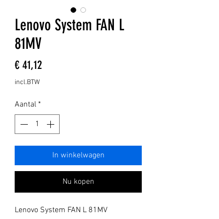
Lenovo System FAN L
81MV
Prijs
€ 41,12
incl.BTW
Aantal
*
In winkelwagen
Nu kopen
Lenovo System FAN L 81MV