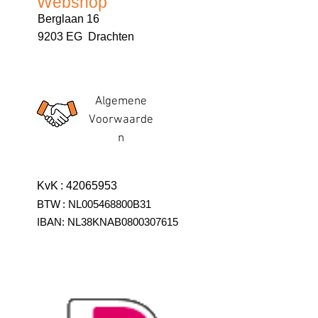
Webshop
Berglaan 16
9203 EG Drachten
Algemene
Voorwaarde
n
KvK
:
42065953
BTW
:
NL005468800B31
IBAN:
NL38KNAB0800307615