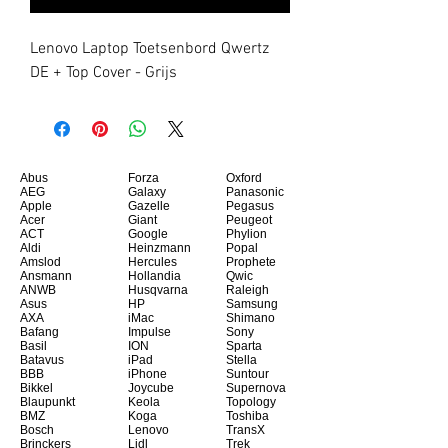
Lenovo Laptop Toetsenbord Qwertz 
DE + Top Cover - Grijs
Abus
Forza
Oxford
AEG
Galaxy
Panasonic
Apple
Gazelle
Pegasus
Acer
Giant
Peugeot
ACT
Google
Phylion
Aldi
Heinzmann
Popal
Amslod
Hercules
Prophete
Ansmann
Hollandia
Qwic
ANWB
Husqvarna
Raleigh
Asus
HP
Samsung
AXA
iMac
Shimano
Bafang
Impulse
Sony
Basil
ION
Sparta
Batavus
iPad
Stella
BBB
iPhone
Suntour
Bikkel
Joycube
Supernova
Blaupunkt
Keola
Topology
BMZ
Koga
Toshiba
Bosch
Lenovo
TransX
Brinckers
Lidl
Trek