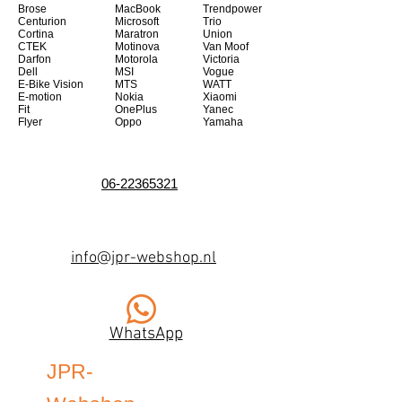
Brose
MacBook
Trendpower
Centurion
Microsoft
Trio
Cortina
Maratron
Union
CTEK
Motinova
Van Moof
Darfon
Motorola
Victoria
Dell
MSI
Vogue
E-Bike Vision
MTS
WATT
E-motion
Nokia
Xiaomi
Fit
OnePlus
Yanec
Flyer
Oppo
Yamaha
06-22365321
info@jpr-webshop.nl
WhatsApp
JPR-