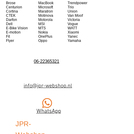
Brose
MacBook
Trendpower
Centurion
Microsoft
Trio
Cortina
Maratron
Union
CTEK
Motinova
Van Moof
Darfon
Motorola
Victoria
Dell
MSI
Vogue
E-Bike Vision
MTS
WATT
E-motion
Nokia
Xiaomi
Fit
OnePlus
Yanec
Flyer
Oppo
Yamaha
06-22365321
info@jpr-webshop.nl
WhatsApp
JPR-