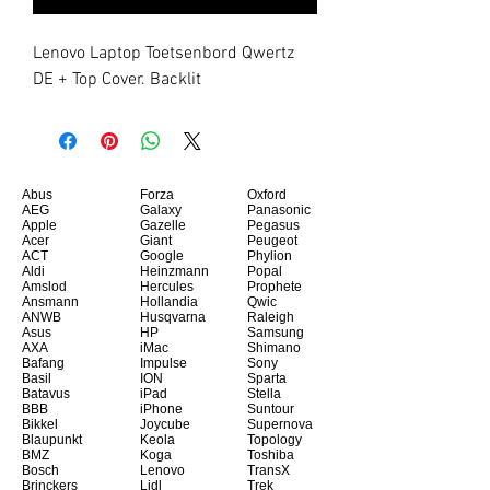
Lenovo Laptop Toetsenbord Qwertz 
DE + Top Cover. Backlit
Abus
Forza
Oxford
AEG
Galaxy
Panasonic
Apple
Gazelle
Pegasus
Acer
Giant
Peugeot
ACT
Google
Phylion
Aldi
Heinzmann
Popal
Amslod
Hercules
Prophete
Ansmann
Hollandia
Qwic
ANWB
Husqvarna
Raleigh
Asus
HP
Samsung
AXA
iMac
Shimano
Bafang
Impulse
Sony
Basil
ION
Sparta
Batavus
iPad
Stella
BBB
iPhone
Suntour
Bikkel
Joycube
Supernova
Blaupunkt
Keola
Topology
BMZ
Koga
Toshiba
Bosch
Lenovo
TransX
Brinckers
Lidl
Trek