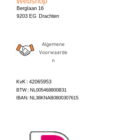
Webshop
Berglaan 16
9203 EG Drachten
Algemene
Voorwaarde
n
KvK
:
42065953
BTW
:
NL005468800B31
IBAN:
NL38KNAB0800307615