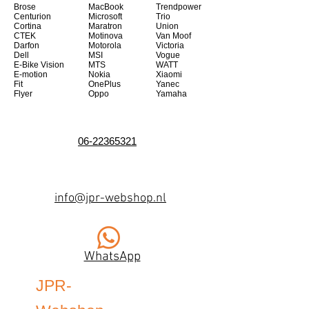
Brose
MacBook
Trendpower
Centurion
Microsoft
Trio
Cortina
Maratron
Union
CTEK
Motinova
Van Moof
Darfon
Motorola
Victoria
Dell
MSI
Vogue
E-Bike Vision
MTS
WATT
E-motion
Nokia
Xiaomi
Fit
OnePlus
Yanec
Flyer
Oppo
Yamaha
06-22365321
info@jpr-webshop.nl
WhatsApp
JPR-