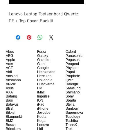
Lenovo Laptop Toetsenbord Qwertz 
DE + Top Cover. Backlit
Abus
Forza
Oxford
AEG
Galaxy
Panasonic
Apple
Gazelle
Pegasus
Acer
Giant
Peugeot
ACT
Google
Phylion
Aldi
Heinzmann
Popal
Amslod
Hercules
Prophete
Ansmann
Hollandia
Qwic
ANWB
Husqvarna
Raleigh
Asus
HP
Samsung
AXA
iMac
Shimano
Bafang
Impulse
Sony
Basil
ION
Sparta
Batavus
iPad
Stella
BBB
iPhone
Suntour
Bikkel
Joycube
Supernova
Blaupunkt
Keola
Topology
BMZ
Koga
Toshiba
Bosch
Lenovo
TransX
Brinckers
Lidl
Trek