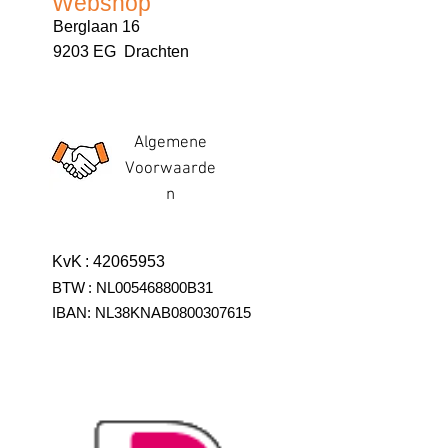
Webshop
Berglaan 16
9203 EG Drachten
Algemene
Voorwaarde
n
KvK
:
42065953
BTW
:
NL005468800B31
IBAN:
NL38KNAB0800307615