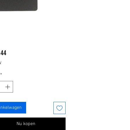
Prijs
,44
W
*
inkelwagen
Nu kopen