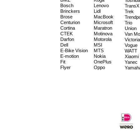
Toshib
Bosch
Lenovo
TransX
Brinckers
Lidl
Trek
Brose
MacBook
Trendp
Centurion
Microsoft
Trio
Cortina
Maratron
Union
CTEK
Motinova
Van Mo
Darfon
Motorola
Victoria
Dell
MSI
Vogue
E-Bike Vision
MTS
WATT
E-motion
Nokia
Xiaomi
Fit
OnePlus
Yanec
Flyer
Oppo
Yamah