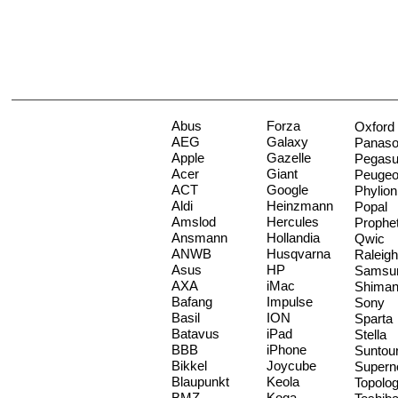
Abus
Forza
Oxford
AEG
Galaxy
Panaso
Apple
Gazelle
Pegas
Acer
Giant
Peugeo
ACT
Google
Phylion
Aldi
Heinzmann
Popal
Amslod
Hercules
Prophe
Ansmann
Hollandia
Qwic
ANWB
Husqvarna
Raleigh
Asus
HP
Samsu
AXA
iMac
Shima
Bafang
Impulse
Sony
Basil
ION
Sparta
Batavus
iPad
Stella
BBB
iPhone
Suntou
Bikkel
Joycube
Supern
Blaupunkt
Keola
Topolo
BMZ
Koga