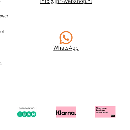
a
info@jpr-webshop.nl
ower
of
WhatsApp
a