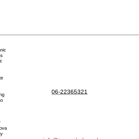
nic
us
t
te
06-22365321
ng
no
r
ova
gy