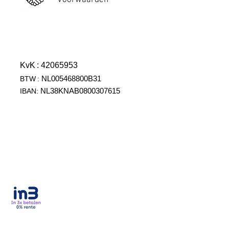
Voorwaarden
KvK
: 42065953
NL005468800B31
BTW
:
NL38KNAB0800307615
IBAN: