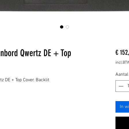
enbord Qwertz DE + Top
€ 152
incl.BT
Aantal
z DE + Top Cover. Backlit
In w