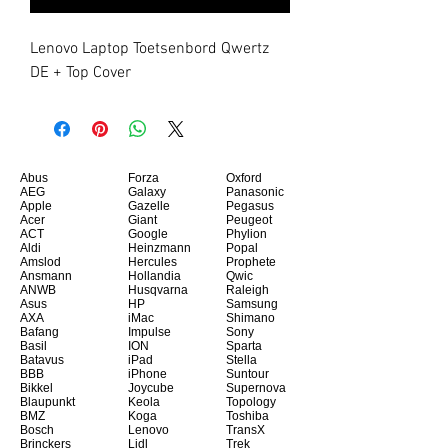
Lenovo Laptop Toetsenbord Qwertz 
DE + Top Cover
Abus
Forza
Oxford
AEG
Galaxy
Panasonic
Apple
Gazelle
Pegasus
Acer
Giant
Peugeot
ACT
Google
Phylion
Aldi
Heinzmann
Popal
Amslod
Hercules
Prophete
Ansmann
Hollandia
Qwic
ANWB
Husqvarna
Raleigh
Asus
HP
Samsung
AXA
iMac
Shimano
Bafang
Impulse
Sony
Basil
ION
Sparta
Batavus
iPad
Stella
BBB
iPhone
Suntour
Bikkel
Joycube
Supernova
Blaupunkt
Keola
Topology
BMZ
Koga
Toshiba
Bosch
Lenovo
TransX
Brinckers
Lidl
Trek