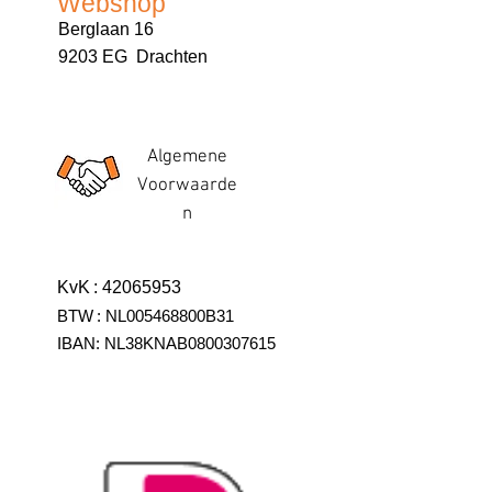
Webshop
Berglaan 16
9203 EG Drachten
Algemene
Voorwaarde
n
KvK
:
42065953
BTW
:
NL005468800B31
IBAN:
NL38KNAB0800307615