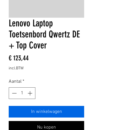
Lenovo Laptop
Toetsenbord Qwertz DE
+ Top Cover
Prijs
€ 123,44
incl.BTW
Aantal
*
In winkelwagen
Nu kopen