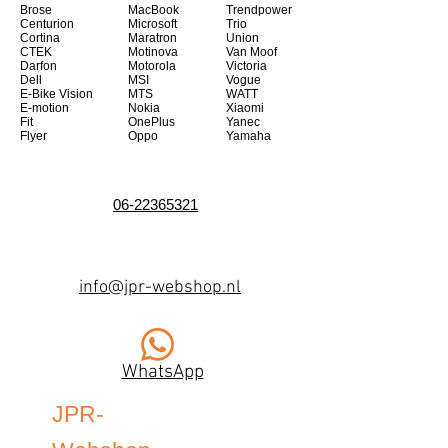
Brose
MacBook
Trendpower
Centurion
Microsoft
Trio
Cortina
Maratron
Union
CTEK
Motinova
Van Moof
Darfon
Motorola
Victoria
Dell
MSI
Vogue
E-Bike Vision
MTS
WATT
E-motion
Nokia
Xiaomi
Fit
OnePlus
Yanec
Flyer
Oppo
Yamaha
06-22365321
info@jpr-webshop.nl
WhatsApp
JPR-