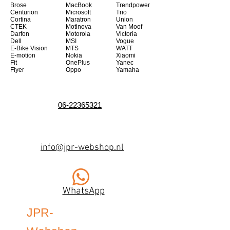
Brose
MacBook
Trendpower
Centurion
Microsoft
Trio
Cortina
Maratron
Union
CTEK
Motinova
Van Moof
Darfon
Motorola
Victoria
Dell
MSI
Vogue
E-Bike Vision
MTS
WATT
E-motion
Nokia
Xiaomi
Fit
OnePlus
Yanec
Flyer
Oppo
Yamaha
06-22365321
info@jpr-webshop.nl
WhatsApp
JPR-