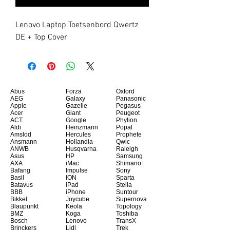
Lenovo Laptop Toetsenbord Qwertz 
DE + Top Cover
Abus
Forza
Oxford
AEG
Galaxy
Panasonic
Apple
Gazelle
Pegasus
Acer
Giant
Peugeot
ACT
Google
Phylion
Aldi
Heinzmann
Popal
Amslod
Hercules
Prophete
Ansmann
Hollandia
Qwic
ANWB
Husqvarna
Raleigh
Asus
HP
Samsung
AXA
iMac
Shimano
Bafang
Impulse
Sony
Basil
ION
Sparta
Batavus
iPad
Stella
BBB
iPhone
Suntour
Bikkel
Joycube
Supernova
Blaupunkt
Keola
Topology
BMZ
Koga
Toshiba
Bosch
Lenovo
TransX
Brinckers
Lidl
Trek