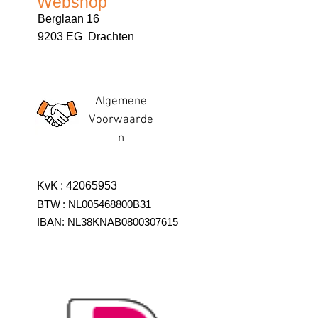
Webshop
Berglaan 16
9203 EG Drachten
Algemene
Voorwaarde
n
KvK
:
42065953
BTW
:
NL005468800B31
IBAN:
NL38KNAB0800307615