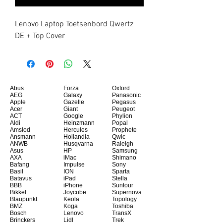
Lenovo Laptop Toetsenbord Qwertz 
DE + Top Cover
Abus
Forza
Oxford
AEG
Galaxy
Panasonic
Apple
Gazelle
Pegasus
Acer
Giant
Peugeot
ACT
Google
Phylion
Aldi
Heinzmann
Popal
Amslod
Hercules
Prophete
Ansmann
Hollandia
Qwic
ANWB
Husqvarna
Raleigh
Asus
HP
Samsung
AXA
iMac
Shimano
Bafang
Impulse
Sony
Basil
ION
Sparta
Batavus
iPad
Stella
BBB
iPhone
Suntour
Bikkel
Joycube
Supernova
Blaupunkt
Keola
Topology
BMZ
Koga
Toshiba
Bosch
Lenovo
TransX
Brinckers
Lidl
Trek