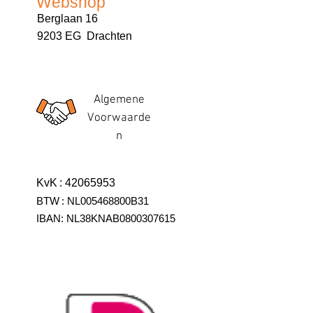
Webshop
Berglaan 16
9203 EG Drachten
Algemene
Voorwaarde
n
KvK
:
42065953
BTW
:
NL005468800B31
IBAN:
NL38KNAB0800307615