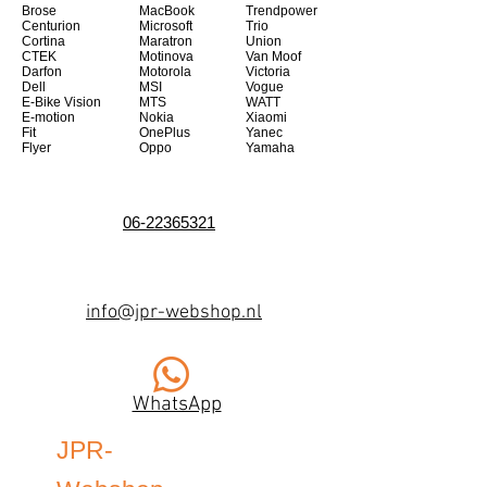
Brose
MacBook
Trendpower
Centurion
Microsoft
Trio
Cortina
Maratron
Union
CTEK
Motinova
Van Moof
Darfon
Motorola
Victoria
Dell
MSI
Vogue
E-Bike Vision
MTS
WATT
E-motion
Nokia
Xiaomi
Fit
OnePlus
Yanec
Flyer
Oppo
Yamaha
06-22365321
info@jpr-webshop.nl
WhatsApp
JPR-