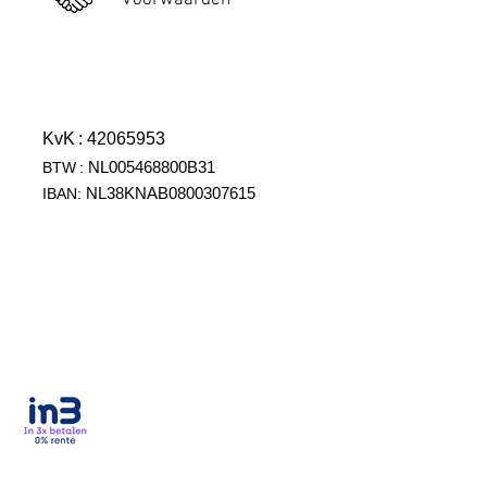
Voorwaarden
KvK
: 42065953
NL005468800B31
BTW
:
NL38KNAB0800307615
IBAN: