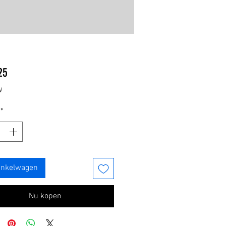
Prijs
25
W
*
inkelwagen
Nu kopen