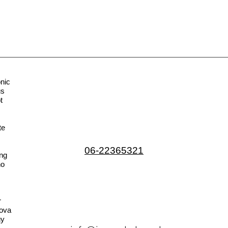
nic
us
t
te
06-22365321
ng
no
r
ova
gy