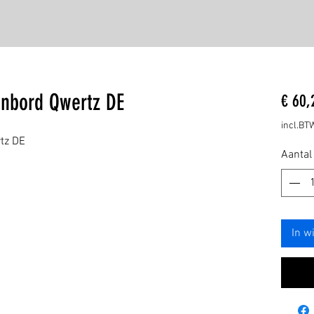
enbord Qwertz DE
€ 60,
incl.BT
tz DE
Aantal
In w