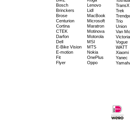
Toshib
Bosch
Lenovo
TransX
Brinckers
Lidl
Trek
Brose
MacBook
Trendp
Centurion
Microsoft
Trio
Cortina
Maratron
Union
CTEK
Motinova
Van Mo
Darfon
Motorola
Victoria
Dell
MSI
Vogue
E-Bike Vision
MTS
WATT
E-motion
Nokia
Xiaomi
Fit
OnePlus
Yanec
Flyer
Oppo
Yamah