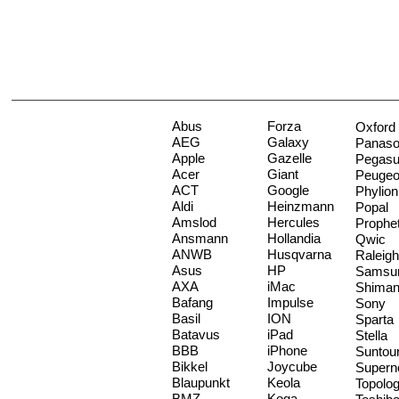
Abus
Forza
Oxford
AEG
Galaxy
Panaso
Apple
Gazelle
Pegas
Acer
Giant
Peugeo
ACT
Google
Phylion
Aldi
Heinzmann
Popal
Amslod
Hercules
Prophe
Ansmann
Hollandia
Qwic
ANWB
Husqvarna
Raleigh
Asus
HP
Samsu
AXA
iMac
Shima
Bafang
Impulse
Sony
Basil
ION
Sparta
Batavus
iPad
Stella
BBB
iPhone
Suntou
Bikkel
Joycube
Supern
Blaupunkt
Keola
Topolo
BMZ
Koga