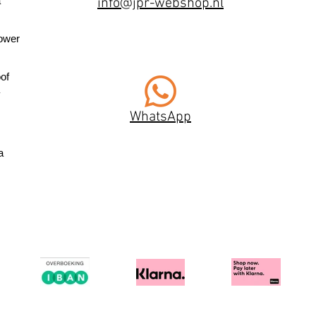
a
info@jpr-webshop.nl
ower
of
WhatsApp
a