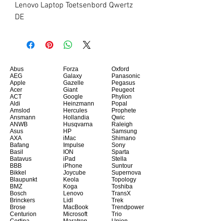
Lenovo Laptop Toetsenbord Qwertz 
DE
Abus
Forza
Oxford
AEG
Galaxy
Panasonic
Apple
Gazelle
Pegasus
Acer
Giant
Peugeot
ACT
Google
Phylion
Aldi
Heinzmann
Popal
Amslod
Hercules
Prophete
Ansmann
Hollandia
Qwic
ANWB
Husqvarna
Raleigh
Asus
HP
Samsung
AXA
iMac
Shimano
Bafang
Impulse
Sony
Basil
ION
Sparta
Batavus
iPad
Stella
BBB
iPhone
Suntour
Bikkel
Joycube
Supernova
Blaupunkt
Keola
Topology
BMZ
Koga
Toshiba
Bosch
Lenovo
TransX
Brinckers
Lidl
Trek
Brose
MacBook
Trendpower
Centurion
Microsoft
Trio