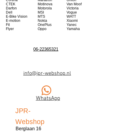
Cortina
Maratron
Union
CTEK
Motinova
Van Moof
Darfon
Motorola
Victoria
Dell
MSI
Vogue
E-Bike Vision
MTS
WATT
E-motion
Nokia
Xiaomi
Fit
OnePlus
Yanec
Flyer
Oppo
Yamaha
06-22365321
info@jpr-webshop.nl
WhatsApp
JPR-
Webshop
Berglaan 16