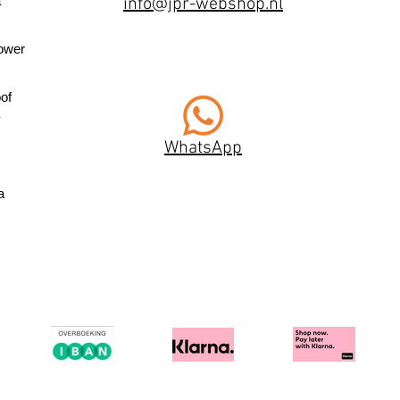
a
info@jpr-webshop.nl
ower
of
WhatsApp
a