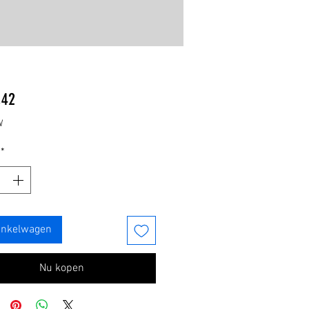
Prijs
,42
W
*
inkelwagen
Nu kopen