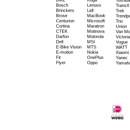
Toshib
Bosch
Lenovo
TransX
Brinckers
Lidl
Trek
Brose
MacBook
Trendp
Centurion
Microsoft
Trio
Cortina
Maratron
Union
CTEK
Motinova
Van Mo
Darfon
Motorola
Victoria
Dell
MSI
Vogue
E-Bike Vision
MTS
WATT
E-motion
Nokia
Xiaomi
Fit
OnePlus
Yanec
Flyer
Oppo
Yamah