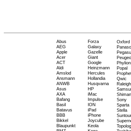
Abus
Forza
Oxford
AEG
Galaxy
Panaso
Apple
Gazelle
Pegas
Acer
Giant
Peugeo
ACT
Google
Phylion
Aldi
Heinzmann
Popal
Amslod
Hercules
Prophe
Ansmann
Hollandia
Qwic
ANWB
Husqvarna
Raleigh
Asus
HP
Samsu
AXA
iMac
Shima
Bafang
Impulse
Sony
Basil
ION
Sparta
Batavus
iPad
Stella
BBB
iPhone
Suntou
Bikkel
Joycube
Supern
Blaupunkt
Keola
Topolo
BMZ
Koga