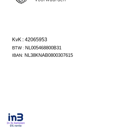
Voorwaarden
KvK
: 42065953
NL005468800B31
BTW
:
NL38KNAB0800307615
IBAN: