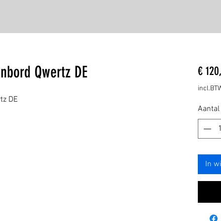
enbord Qwertz DE
€ 120
incl.BT
tz DE
Aantal
In w