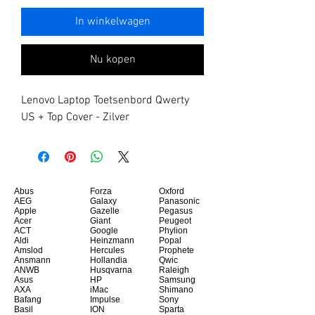
In winkelwagen
Nu kopen
Lenovo Laptop Toetsenbord Qwerty 
US + Top Cover - Zilver
Abus
Forza
Oxford
AEG
Galaxy
Panasonic
Apple
Gazelle
Pegasus
Acer
Giant
Peugeot
ACT
Google
Phylion
Aldi
Heinzmann
Popal
Amslod
Hercules
Prophete
Ansmann
Hollandia
Qwic
ANWB
Husqvarna
Raleigh
Asus
HP
Samsung
AXA
iMac
Shimano
Bafang
Impulse
Sony
Basil
ION
Sparta