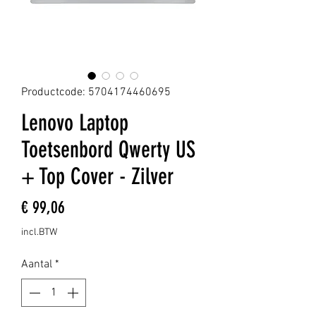
Productcode: 5704174460695
Lenovo Laptop
Toetsenbord Qwerty US
+ Top Cover - Zilver
Prijs
€ 99,06
incl.BTW
Aantal
*