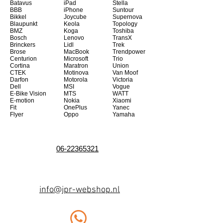
Batavus
iPad
Stella
BBB
iPhone
Suntour
Bikkel
Joycube
Supernova
Blaupunkt
Keola
Topology
BMZ
Koga
Toshiba
Bosch
Lenovo
TransX
Brinckers
Lidl
Trek
Brose
MacBook
Trendpower
Centurion
Microsoft
Trio
Cortina
Maratron
Union
CTEK
Motinova
Van Moof
Darfon
Motorola
Victoria
Dell
MSI
Vogue
E-Bike Vision
MTS
WATT
E-motion
Nokia
Xiaomi
Fit
OnePlus
Yanec
Flyer
Oppo
Yamaha
06-22365321
info@jpr-webshop.nl