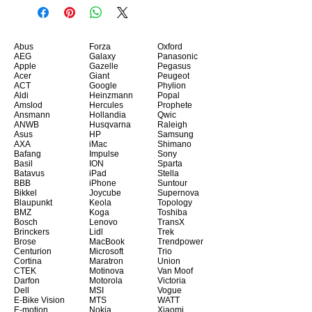
Abus
Forza
Oxford
AEG
Galaxy
Panasonic
Apple
Gazelle
Pegasus
Acer
Giant
Peugeot
ACT
Google
Phylion
Aldi
Heinzmann
Popal
Amslod
Hercules
Prophete
Ansmann
Hollandia
Qwic
ANWB
Husqvarna
Raleigh
Asus
HP
Samsung
AXA
iMac
Shimano
Bafang
Impulse
Sony
Basil
ION
Sparta
Batavus
iPad
Stella
BBB
iPhone
Suntour
Bikkel
Joycube
Supernova
Blaupunkt
Keola
Topology
BMZ
Koga
Toshiba
Bosch
Lenovo
TransX
Brinckers
Lidl
Trek
Brose
MacBook
Trendpower
Centurion
Microsoft
Trio
Cortina
Maratron
Union
CTEK
Motinova
Van Moof
Darfon
Motorola
Victoria
Dell
MSI
Vogue
E-Bike Vision
MTS
WATT
E-motion
Nokia
Xiaomi