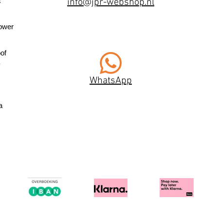
a
info@jpr-webshop.nl
ower
of
WhatsApp
a