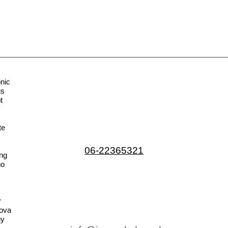
nic
us
t
te
06-22365321
ng
no
r
ova
gy