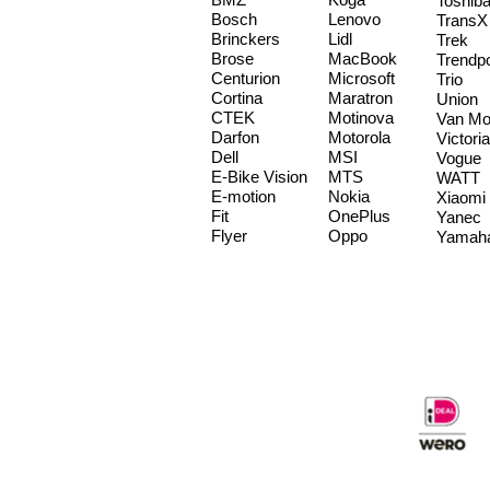
Toshib
Bosch
Lenovo
TransX
Brinckers
Lidl
Trek
Brose
MacBook
Trendp
Centurion
Microsoft
Trio
Cortina
Maratron
Union
CTEK
Motinova
Van Mo
Darfon
Motorola
Victoria
Dell
MSI
Vogue
E-Bike Vision
MTS
WATT
E-motion
Nokia
Xiaomi
Fit
OnePlus
Yanec
Flyer
Oppo
Yamah