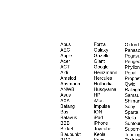
Abus
Forza
Oxford
AEG
Galaxy
Panaso
Apple
Gazelle
Pegas
Acer
Giant
Peugeo
ACT
Google
Phylion
Aldi
Heinzmann
Popal
Amslod
Hercules
Prophe
Ansmann
Hollandia
Qwic
ANWB
Husqvarna
Raleigh
Asus
HP
Samsu
AXA
iMac
Shima
Bafang
Impulse
Sony
Basil
ION
Sparta
Batavus
iPad
Stella
BBB
iPhone
Suntou
Bikkel
Joycube
Supern
Blaupunkt
Keola
Topolo
BMZ
Koga