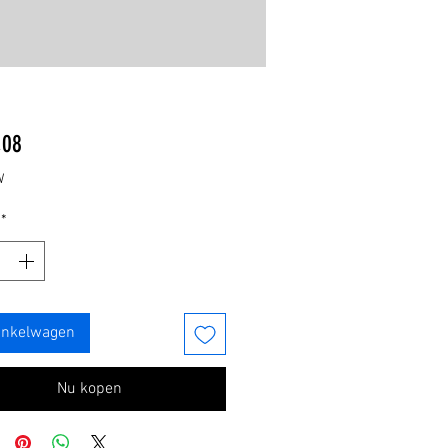
Prijs
,08
W
*
inkelwagen
Nu kopen