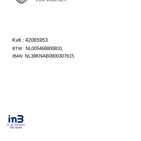
Voorwaarden
KvK
: 42065953
NL005468800B31
BTW
:
NL38KNAB0800307615
IBAN: