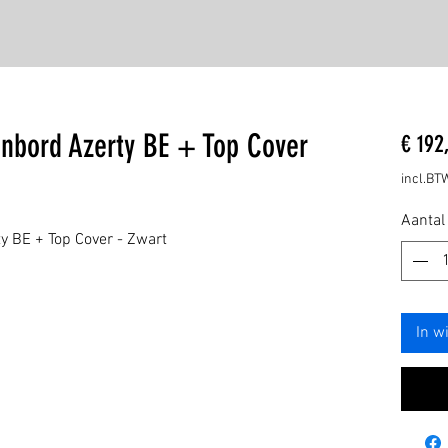
enbord Azerty BE + Top Cover
€ 192
incl.BT
Aantal
y BE + Top Cover - Zwart
In w