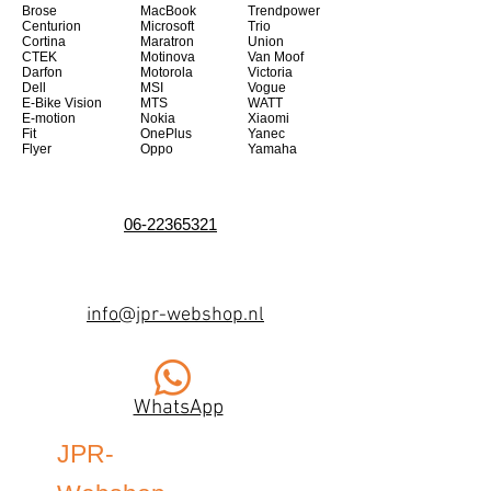
Brose
MacBook
Trendpower
Centurion
Microsoft
Trio
Cortina
Maratron
Union
CTEK
Motinova
Van Moof
Darfon
Motorola
Victoria
Dell
MSI
Vogue
E-Bike Vision
MTS
WATT
E-motion
Nokia
Xiaomi
Fit
OnePlus
Yanec
Flyer
Oppo
Yamaha
06-22365321
info@jpr-webshop.nl
WhatsApp
JPR-