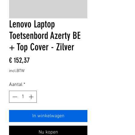
Lenovo Laptop
Toetsenbord Azerty BE
+ Top Cover - Zilver
Prijs
€ 152,37
incl.BTW
Aantal
*
In winkelwagen
Nu kopen