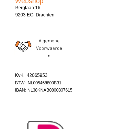
Webshop
Berglaan 16
9203 EG Drachten
Algemene
Voorwaarde
n
KvK
:
42065953
BTW
:
NL005468800B31
IBAN:
NL38KNAB0800307615