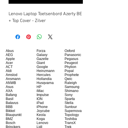
Lenovo Laptop Toetsenbord Azerty BE 
+ Top Cover - Zilver
Abus
Forza
Oxford
AEG
Galaxy
Panasonic
Apple
Gazelle
Pegasus
Acer
Giant
Peugeot
ACT
Google
Phylion
Aldi
Heinzmann
Popal
Amslod
Hercules
Prophete
Ansmann
Hollandia
Qwic
ANWB
Husqvarna
Raleigh
Asus
HP
Samsung
AXA
iMac
Shimano
Bafang
Impulse
Sony
Basil
ION
Sparta
Batavus
iPad
Stella
BBB
iPhone
Suntour
Bikkel
Joycube
Supernova
Blaupunkt
Keola
Topology
BMZ
Koga
Toshiba
Bosch
Lenovo
TransX
Brinckers
Lidl
Trek