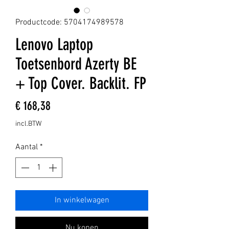
Productcode: 5704174989578
Lenovo Laptop
Toetsenbord Azerty BE
+ Top Cover. Backlit. FP
Prijs
€ 168,38
incl.BTW
Aantal
*
In winkelwagen
Nu kopen