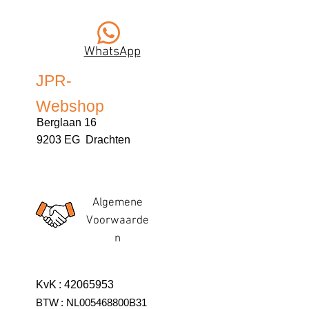
WhatsApp
JPR-
Webshop
Berglaan 16
9203 EG Drachten
Algemene
Voorwaarde
n
KvK
:
42065953
BTW
:
NL005468800B31