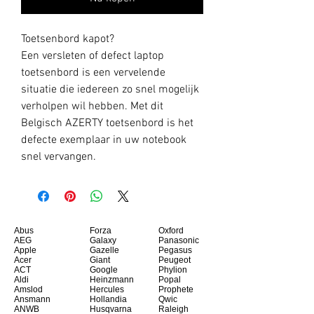
Toetsenbord kapot?
Een versleten of defect laptop
toetsenbord is een vervelende
situatie die iedereen zo snel mogelijk
verholpen wil hebben. Met dit
Belgisch AZERTY toetsenbord is het
defecte exemplaar in uw notebook
snel vervangen.
Abus
Forza
Oxford
AEG
Galaxy
Panasonic
Apple
Gazelle
Pegasus
Acer
Giant
Peugeot
ACT
Google
Phylion
Aldi
Heinzmann
Popal
Amslod
Hercules
Prophete
Ansmann
Hollandia
Qwic
ANWB
Husqvarna
Raleigh