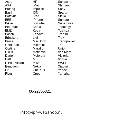
Asus
HP
Samsung
AXA
iMac
Shimano
Bafang
Impulse
Sony
Basil
ION
Sparta
Batavus
iPad
Stella
BBB
iPhone
Suntour
Bikkel
Joycube
Supernova
Blaupunkt
Keola
Topology
BMZ
Koga
Toshiba
Bosch
Lenovo
TransX
Brinckers
Lidl
Trek
Brose
MacBook
Trendpower
Centurion
Microsoft
Trio
Cortina
Maratron
Union
CTEK
Motinova
Van Moof
Darfon
Motorola
Victoria
Dell
MSI
Vogue
E-Bike Vision
MTS
WATT
E-motion
Nokia
Xiaomi
Fit
OnePlus
Yanec
Flyer
Oppo
Yamaha
06-22365321
info@jpr-webshop.nl