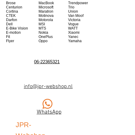
Brose
MacBook
Trendpower
Centurion
Microsoft
Trio
Cortina
Maratron
Union
CTEK
Motinova
Van Moof
Darfon
Motorola
Victoria
Dell
MSI
Vogue
E-Bike Vision
MTS
WATT
E-motion
Nokia
Xiaomi
Fit
OnePlus
Yanec
Flyer
Oppo
Yamaha
06-22365321
info@jpr-webshop.nl
WhatsApp
JPR-