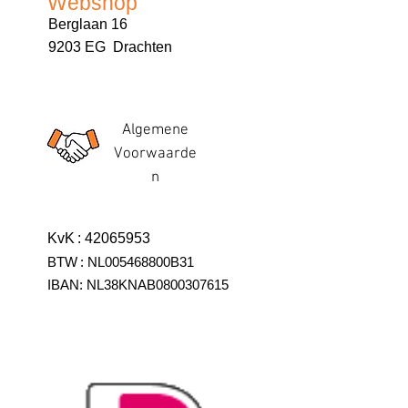
Webshop
Berglaan 16
9203 EG Drachten
Algemene
Voorwaarde
n
KvK
:
42065953
BTW
:
NL005468800B31
IBAN:
NL38KNAB0800307615