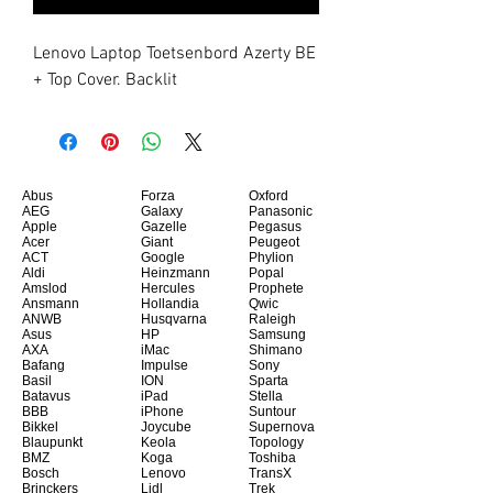
Lenovo Laptop Toetsenbord Azerty BE 
+ Top Cover. Backlit
Abus
Forza
Oxford
AEG
Galaxy
Panasonic
Apple
Gazelle
Pegasus
Acer
Giant
Peugeot
ACT
Google
Phylion
Aldi
Heinzmann
Popal
Amslod
Hercules
Prophete
Ansmann
Hollandia
Qwic
ANWB
Husqvarna
Raleigh
Asus
HP
Samsung
AXA
iMac
Shimano
Bafang
Impulse
Sony
Basil
ION
Sparta
Batavus
iPad
Stella
BBB
iPhone
Suntour
Bikkel
Joycube
Supernova
Blaupunkt
Keola
Topology
BMZ
Koga
Toshiba
Bosch
Lenovo
TransX
Brinckers
Lidl
Trek