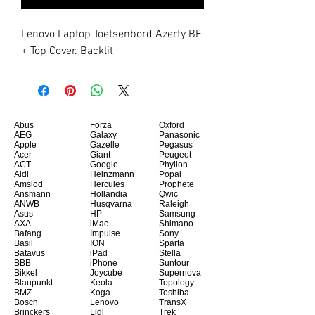
Lenovo Laptop Toetsenbord Azerty BE 
+ Top Cover. Backlit
Abus
Forza
Oxford
AEG
Galaxy
Panasonic
Apple
Gazelle
Pegasus
Acer
Giant
Peugeot
ACT
Google
Phylion
Aldi
Heinzmann
Popal
Amslod
Hercules
Prophete
Ansmann
Hollandia
Qwic
ANWB
Husqvarna
Raleigh
Asus
HP
Samsung
AXA
iMac
Shimano
Bafang
Impulse
Sony
Basil
ION
Sparta
Batavus
iPad
Stella
BBB
iPhone
Suntour
Bikkel
Joycube
Supernova
Blaupunkt
Keola
Topology
BMZ
Koga
Toshiba
Bosch
Lenovo
TransX
Brinckers
Lidl
Trek