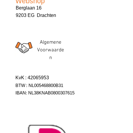
Webshop
Berglaan 16
9203 EG Drachten
Algemene
Voorwaarde
n
KvK
:
42065953
BTW
:
NL005468800B31
IBAN:
NL38KNAB0800307615