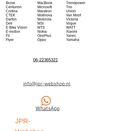
Brose
MacBook
Trendpower
Centurion
Microsoft
Trio
Cortina
Maratron
Union
CTEK
Motinova
Van Moof
Darfon
Motorola
Victoria
Dell
MSI
Vogue
E-Bike Vision
MTS
WATT
E-motion
Nokia
Xiaomi
Fit
OnePlus
Yanec
Flyer
Oppo
Yamaha
06-22365321
info@jpr-webshop.nl
WhatsApp
JPR-