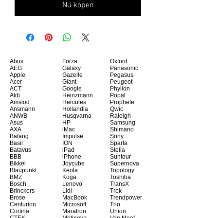
Nu kopen
Abus
Forza
Oxford
AEG
Galaxy
Panasonic
Apple
Gazelle
Pegasus
Acer
Giant
Peugeot
ACT
Google
Phylion
Aldi
Heinzmann
Popal
Amslod
Hercules
Prophete
Ansmann
Hollandia
Qwic
ANWB
Husqvarna
Raleigh
Asus
HP
Samsung
AXA
iMac
Shimano
Bafang
Impulse
Sony
Basil
ION
Sparta
Batavus
iPad
Stella
BBB
iPhone
Suntour
Bikkel
Joycube
Supernova
Blaupunkt
Keola
Topology
BMZ
Koga
Toshiba
Bosch
Lenovo
TransX
Brinckers
Lidl
Trek
Brose
MacBook
Trendpower
Centurion
Microsoft
Trio
Cortina
Maratron
Union