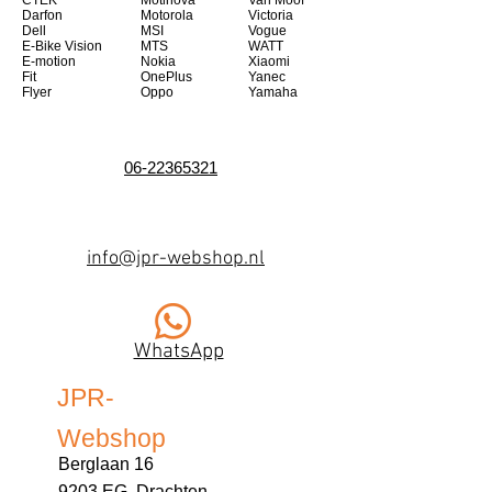
CTEK
Motinova
Van Moof
Darfon
Motorola
Victoria
Dell
MSI
Vogue
E-Bike Vision
MTS
WATT
E-motion
Nokia
Xiaomi
Fit
OnePlus
Yanec
Flyer
Oppo
Yamaha
06-22365321
info@jpr-webshop.nl
WhatsApp
JPR-
Webshop
Berglaan 16
9203 EG Drachten