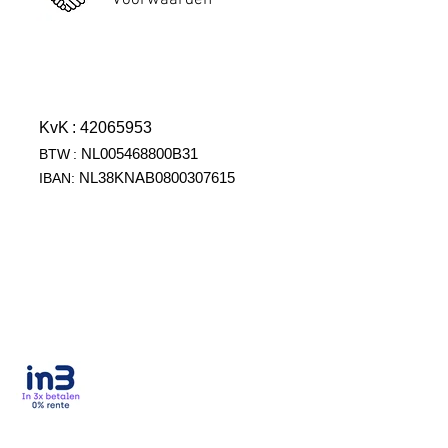
Voorwaarden
KvK
: 42065953
NL005468800B31
BTW
:
NL38KNAB0800307615
IBAN: