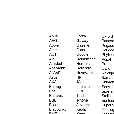
Abus
Forza
Oxford
AEG
Galaxy
Panaso
Apple
Gazelle
Pegas
Acer
Giant
Peugeo
ACT
Google
Phylion
Aldi
Heinzmann
Popal
Amslod
Hercules
Prophe
Ansmann
Hollandia
Qwic
ANWB
Husqvarna
Raleigh
Asus
HP
Samsu
AXA
iMac
Shima
Bafang
Impulse
Sony
Basil
ION
Sparta
Batavus
iPad
Stella
BBB
iPhone
Suntou
Bikkel
Joycube
Supern
Blaupunkt
Keola
Topolo
BMZ
Koga