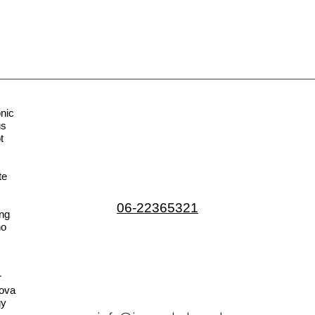
nic
us
t
te
06-22365321
ng
no
r
ova
gy