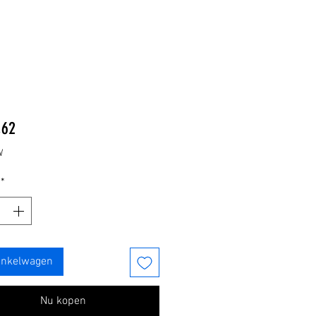
Prijs
,62
W
*
inkelwagen
Nu kopen