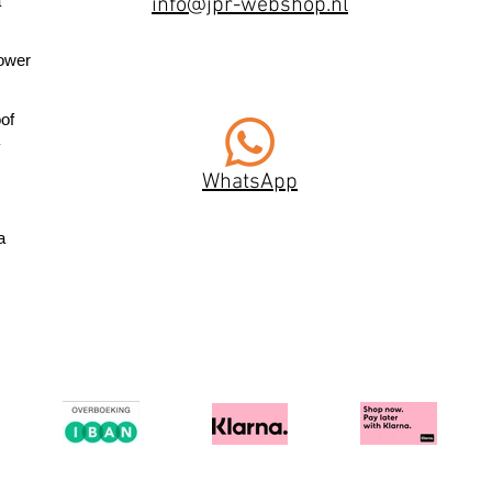
a
info@jpr-webshop.nl
ower
of
WhatsApp
a