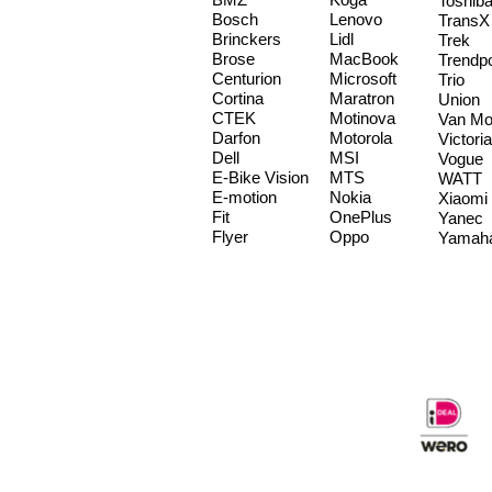
Toshib
Bosch
Lenovo
TransX
Brinckers
Lidl
Trek
Brose
MacBook
Trendp
Centurion
Microsoft
Trio
Cortina
Maratron
Union
CTEK
Motinova
Van Mo
Darfon
Motorola
Victoria
Dell
MSI
Vogue
E-Bike Vision
MTS
WATT
E-motion
Nokia
Xiaomi
Fit
OnePlus
Yanec
Flyer
Oppo
Yamah