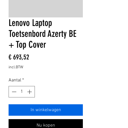
Lenovo Laptop
Toetsenbord Azerty BE
+ Top Cover
Prijs
€ 693,52
incl.BTW
Aantal
*
In winkelwagen
Nu kopen