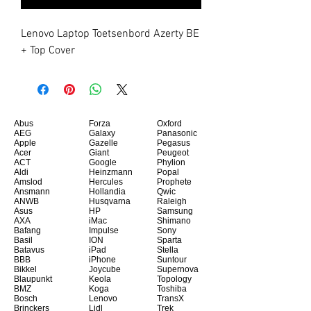
Lenovo Laptop Toetsenbord Azerty BE 
+ Top Cover
Abus
Forza
Oxford
AEG
Galaxy
Panasonic
Apple
Gazelle
Pegasus
Acer
Giant
Peugeot
ACT
Google
Phylion
Aldi
Heinzmann
Popal
Amslod
Hercules
Prophete
Ansmann
Hollandia
Qwic
ANWB
Husqvarna
Raleigh
Asus
HP
Samsung
AXA
iMac
Shimano
Bafang
Impulse
Sony
Basil
ION
Sparta
Batavus
iPad
Stella
BBB
iPhone
Suntour
Bikkel
Joycube
Supernova
Blaupunkt
Keola
Topology
BMZ
Koga
Toshiba
Bosch
Lenovo
TransX
Brinckers
Lidl
Trek