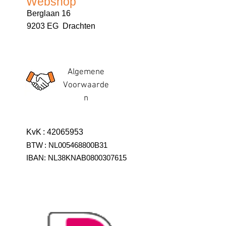
Webshop
Berglaan 16
9203 EG Drachten
Algemene
Voorwaarde
n
KvK
:
42065953
BTW
:
NL005468800B31
IBAN:
NL38KNAB0800307615