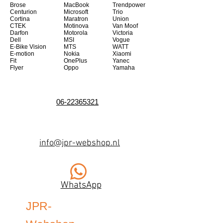
Brose
MacBook
Trendpower
Centurion
Microsoft
Trio
Cortina
Maratron
Union
CTEK
Motinova
Van Moof
Darfon
Motorola
Victoria
Dell
MSI
Vogue
E-Bike Vision
MTS
WATT
E-motion
Nokia
Xiaomi
Fit
OnePlus
Yanec
Flyer
Oppo
Yamaha
06-22365321
info@jpr-webshop.nl
WhatsApp
JPR-