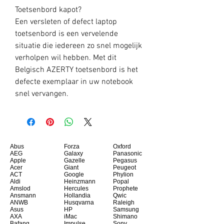
Toetsenbord kapot?
Een versleten of defect laptop
toetsenbord is een vervelende
situatie die iedereen zo snel mogelijk
verholpen wil hebben. Met dit
Belgisch AZERTY toetsenbord is het
defecte exemplaar in uw notebook
snel vervangen.
Abus
Forza
Oxford
AEG
Galaxy
Panasonic
Apple
Gazelle
Pegasus
Acer
Giant
Peugeot
ACT
Google
Phylion
Aldi
Heinzmann
Popal
Amslod
Hercules
Prophete
Ansmann
Hollandia
Qwic
ANWB
Husqvarna
Raleigh
Asus
HP
Samsung
AXA
iMac
Shimano
Bafang
Impulse
Sony