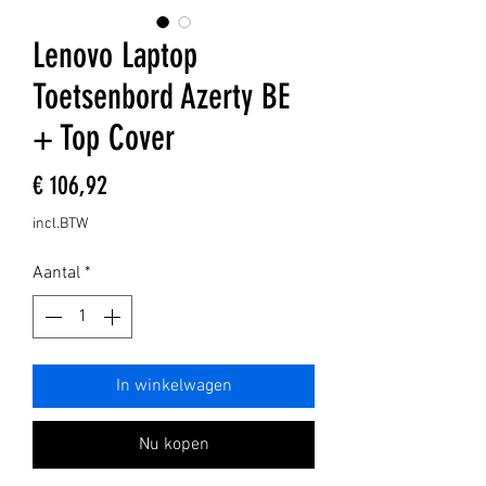
Lenovo Laptop
Toetsenbord Azerty BE
+ Top Cover
Prijs
€ 106,92
incl.BTW
Aantal
*
In winkelwagen
Nu kopen