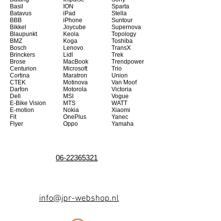
Basil
ION
Sparta
Batavus
iPad
Stella
BBB
iPhone
Suntour
Bikkel
Joycube
Supernova
Blaupunkt
Keola
Topology
BMZ
Koga
Toshiba
Bosch
Lenovo
TransX
Brinckers
Lidl
Trek
Brose
MacBook
Trendpower
Centurion
Microsoft
Trio
Cortina
Maratron
Union
CTEK
Motinova
Van Moof
Darfon
Motorola
Victoria
Dell
MSI
Vogue
E-Bike Vision
MTS
WATT
E-motion
Nokia
Xiaomi
Fit
OnePlus
Yanec
Flyer
Oppo
Yamaha
06-22365321
info@jpr-webshop.nl