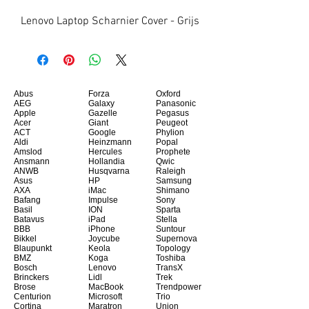
Lenovo Laptop Scharnier Cover - Grijs
Abus
Forza
Oxford
AEG
Galaxy
Panasonic
Apple
Gazelle
Pegasus
Acer
Giant
Peugeot
ACT
Google
Phylion
Aldi
Heinzmann
Popal
Amslod
Hercules
Prophete
Ansmann
Hollandia
Qwic
ANWB
Husqvarna
Raleigh
Asus
HP
Samsung
AXA
iMac
Shimano
Bafang
Impulse
Sony
Basil
ION
Sparta
Batavus
iPad
Stella
BBB
iPhone
Suntour
Bikkel
Joycube
Supernova
Blaupunkt
Keola
Topology
BMZ
Koga
Toshiba
Bosch
Lenovo
TransX
Brinckers
Lidl
Trek
Brose
MacBook
Trendpower
Centurion
Microsoft
Trio
Cortina
Maratron
Union