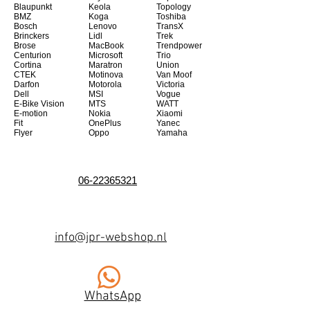
Blaupunkt
Keola
Topology
BMZ
Koga
Toshiba
Bosch
Lenovo
TransX
Brinckers
Lidl
Trek
Brose
MacBook
Trendpower
Centurion
Microsoft
Trio
Cortina
Maratron
Union
CTEK
Motinova
Van Moof
Darfon
Motorola
Victoria
Dell
MSI
Vogue
E-Bike Vision
MTS
WATT
E-motion
Nokia
Xiaomi
Fit
OnePlus
Yanec
Flyer
Oppo
Yamaha
06-22365321
info@jpr-webshop.nl
WhatsApp