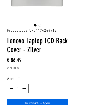
Productcode: 5704174244912
Lenovo Laptop LCD Back
Cover - Zilver
Prijs
€ 86,49
incl.BTW
Aantal
*
In winkelwagen