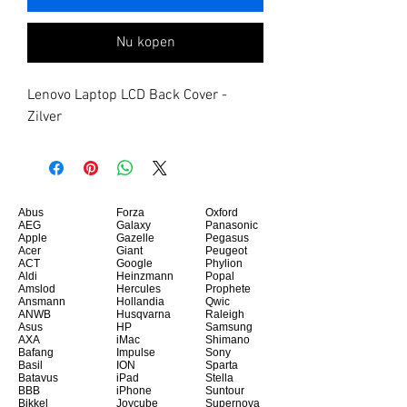
Nu kopen
Lenovo Laptop LCD Back Cover - 
Zilver
Abus
Forza
Oxford
AEG
Galaxy
Panasonic
Apple
Gazelle
Pegasus
Acer
Giant
Peugeot
ACT
Google
Phylion
Aldi
Heinzmann
Popal
Amslod
Hercules
Prophete
Ansmann
Hollandia
Qwic
ANWB
Husqvarna
Raleigh
Asus
HP
Samsung
AXA
iMac
Shimano
Bafang
Impulse
Sony
Basil
ION
Sparta
Batavus
iPad
Stella
BBB
iPhone
Suntour
Bikkel
Joycube
Supernova