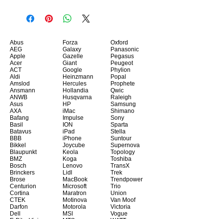
Abus
Forza
Oxford
AEG
Galaxy
Panasonic
Apple
Gazelle
Pegasus
Acer
Giant
Peugeot
ACT
Google
Phylion
Aldi
Heinzmann
Popal
Amslod
Hercules
Prophete
Ansmann
Hollandia
Qwic
ANWB
Husqvarna
Raleigh
Asus
HP
Samsung
AXA
iMac
Shimano
Bafang
Impulse
Sony
Basil
ION
Sparta
Batavus
iPad
Stella
BBB
iPhone
Suntour
Bikkel
Joycube
Supernova
Blaupunkt
Keola
Topology
BMZ
Koga
Toshiba
Bosch
Lenovo
TransX
Brinckers
Lidl
Trek
Brose
MacBook
Trendpower
Centurion
Microsoft
Trio
Cortina
Maratron
Union
CTEK
Motinova
Van Moof
Darfon
Motorola
Victoria
Dell
MSI
Vogue