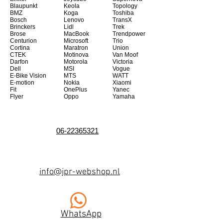
Blaupunkt
Keola
Topology
BMZ
Koga
Toshiba
Bosch
Lenovo
TransX
Brinckers
Lidl
Trek
Brose
MacBook
Trendpower
Centurion
Microsoft
Trio
Cortina
Maratron
Union
CTEK
Motinova
Van Moof
Darfon
Motorola
Victoria
Dell
MSI
Vogue
E-Bike Vision
MTS
WATT
E-motion
Nokia
Xiaomi
Fit
OnePlus
Yanec
Flyer
Oppo
Yamaha
06-22365321
info@jpr-webshop.nl
WhatsApp