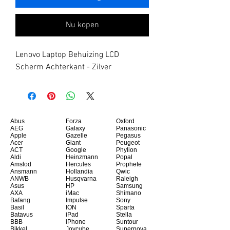
Nu kopen
Lenovo Laptop Behuizing LCD 
Scherm Achterkant - Zilver
Abus
Forza
Oxford
AEG
Galaxy
Panasonic
Apple
Gazelle
Pegasus
Acer
Giant
Peugeot
ACT
Google
Phylion
Aldi
Heinzmann
Popal
Amslod
Hercules
Prophete
Ansmann
Hollandia
Qwic
ANWB
Husqvarna
Raleigh
Asus
HP
Samsung
AXA
iMac
Shimano
Bafang
Impulse
Sony
Basil
ION
Sparta
Batavus
iPad
Stella
BBB
iPhone
Suntour
Bikkel
Joycube
Supernova