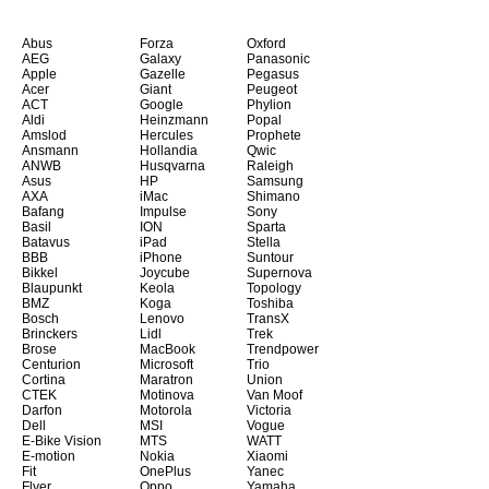
Abus
Forza
Oxford
AEG
Galaxy
Panasonic
Apple
Gazelle
Pegasus
Acer
Giant
Peugeot
ACT
Google
Phylion
Aldi
Heinzmann
Popal
Amslod
Hercules
Prophete
Ansmann
Hollandia
Qwic
ANWB
Husqvarna
Raleigh
Asus
HP
Samsung
AXA
iMac
Shimano
Bafang
Impulse
Sony
Basil
ION
Sparta
Batavus
iPad
Stella
BBB
iPhone
Suntour
Bikkel
Joycube
Supernova
Blaupunkt
Keola
Topology
BMZ
Koga
Toshiba
Bosch
Lenovo
TransX
Brinckers
Lidl
Trek
Brose
MacBook
Trendpower
Centurion
Microsoft
Trio
Cortina
Maratron
Union
CTEK
Motinova
Van Moof
Darfon
Motorola
Victoria
Dell
MSI
Vogue
E-Bike Vision
MTS
WATT
E-motion
Nokia
Xiaomi
Fit
OnePlus
Yanec
Flyer
Oppo
Yamaha