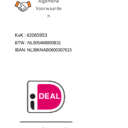
Algemene
Voorwaarde
n
KvK
:
42065953
BTW
:
NL005468800B31
IBAN:
NL38KNAB0800307615