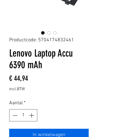
Productcode: 5704174832461
Lenovo Laptop Accu
6390 mAh
Prijs
€ 44,94
incl.BTW
Aantal
*
In winkelwagen