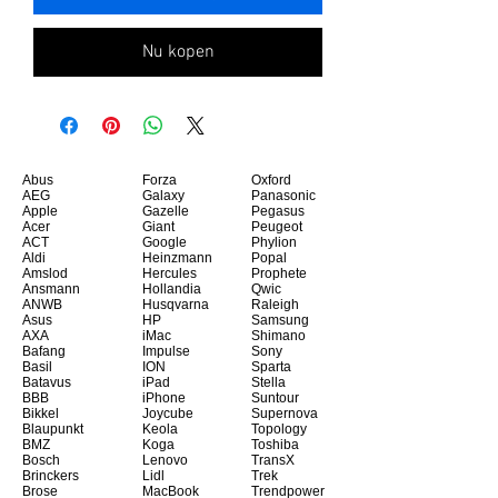
Nu kopen
Abus
Forza
Oxford
AEG
Galaxy
Panasonic
Apple
Gazelle
Pegasus
Acer
Giant
Peugeot
ACT
Google
Phylion
Aldi
Heinzmann
Popal
Amslod
Hercules
Prophete
Ansmann
Hollandia
Qwic
ANWB
Husqvarna
Raleigh
Asus
HP
Samsung
AXA
iMac
Shimano
Bafang
Impulse
Sony
Basil
ION
Sparta
Batavus
iPad
Stella
BBB
iPhone
Suntour
Bikkel
Joycube
Supernova
Blaupunkt
Keola
Topology
BMZ
Koga
Toshiba
Bosch
Lenovo
TransX
Brinckers
Lidl
Trek
Brose
MacBook
Trendpower