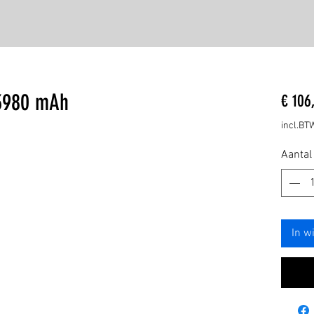
 3980 mAh
€ 106
incl.BT
Aantal
In w