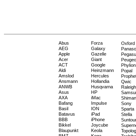
Abus
Forza
Oxford
AEG
Galaxy
Panaso
Apple
Gazelle
Pegas
Acer
Giant
Peugeo
ACT
Google
Phylion
Aldi
Heinzmann
Popal
Amslod
Hercules
Prophe
Ansmann
Hollandia
Qwic
ANWB
Husqvarna
Raleigh
Asus
HP
Samsu
AXA
iMac
Shima
Bafang
Impulse
Sony
Basil
ION
Sparta
Batavus
iPad
Stella
BBB
iPhone
Suntou
Bikkel
Joycube
Supern
Blaupunkt
Keola
Topolo
BMZ
Koga