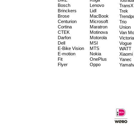
Toshib
Bosch
Lenovo
TransX
Brinckers
Lidl
Trek
Brose
MacBook
Trendp
Centurion
Microsoft
Trio
Cortina
Maratron
Union
CTEK
Motinova
Van Mo
Darfon
Motorola
Victoria
Dell
MSI
Vogue
E-Bike Vision
MTS
WATT
E-motion
Nokia
Xiaomi
Fit
OnePlus
Yanec
Flyer
Oppo
Yamah