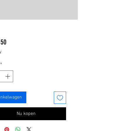
Prijs
,50
W
*
inkelwagen
Nu kopen