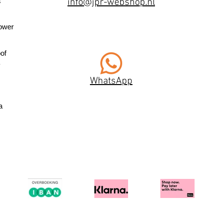
a
info@jpr-webshop.nl
ower
of
WhatsApp
a