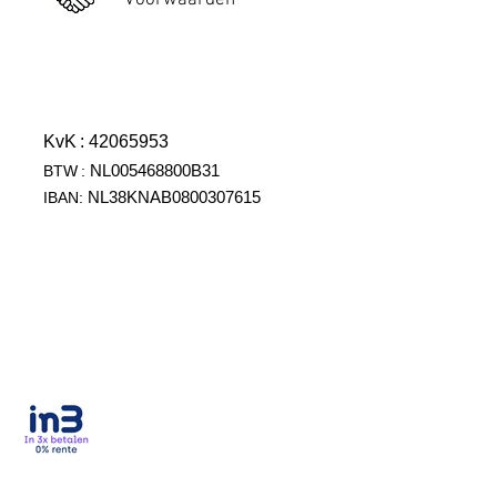
Voorwaarden
KvK
: 42065953
NL005468800B31
BTW
:
NL38KNAB0800307615
IBAN: