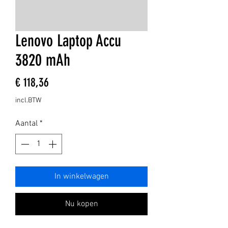
Lenovo Laptop Accu
3820 mAh
Prijs
€ 118,36
incl.BTW
Aantal
*
In winkelwagen
Nu kopen