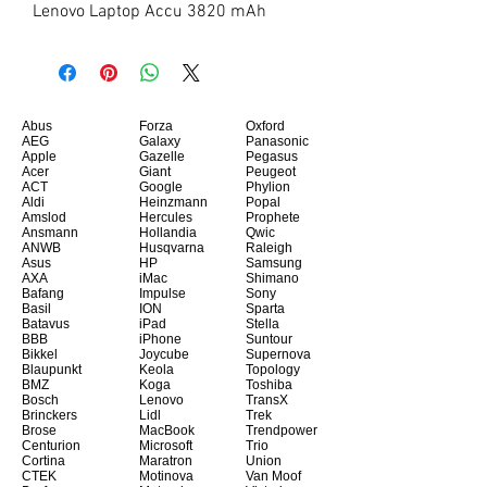
Lenovo Laptop Accu 3820 mAh
Abus
Forza
Oxford
AEG
Galaxy
Panasonic
Apple
Gazelle
Pegasus
Acer
Giant
Peugeot
ACT
Google
Phylion
Aldi
Heinzmann
Popal
Amslod
Hercules
Prophete
Ansmann
Hollandia
Qwic
ANWB
Husqvarna
Raleigh
Asus
HP
Samsung
AXA
iMac
Shimano
Bafang
Impulse
Sony
Basil
ION
Sparta
Batavus
iPad
Stella
BBB
iPhone
Suntour
Bikkel
Joycube
Supernova
Blaupunkt
Keola
Topology
BMZ
Koga
Toshiba
Bosch
Lenovo
TransX
Brinckers
Lidl
Trek
Brose
MacBook
Trendpower
Centurion
Microsoft
Trio
Cortina
Maratron
Union
CTEK
Motinova
Van Moof