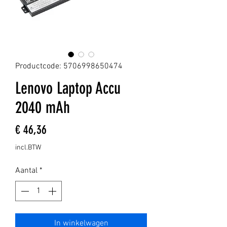
Productcode: 5706998650474
Lenovo Laptop Accu
2040 mAh
Prijs
€ 46,36
incl.BTW
Aantal
*
In winkelwagen