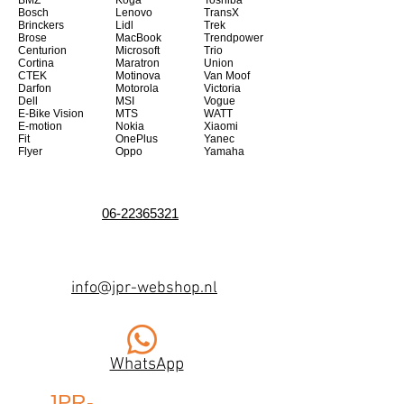
BMZ
Koga
Toshiba
Bosch
Lenovo
TransX
Brinckers
Lidl
Trek
Brose
MacBook
Trendpower
Centurion
Microsoft
Trio
Cortina
Maratron
Union
CTEK
Motinova
Van Moof
Darfon
Motorola
Victoria
Dell
MSI
Vogue
E-Bike Vision
MTS
WATT
E-motion
Nokia
Xiaomi
Fit
OnePlus
Yanec
Flyer
Oppo
Yamaha
06-22365321
info@jpr-webshop.nl
WhatsApp
JPR-