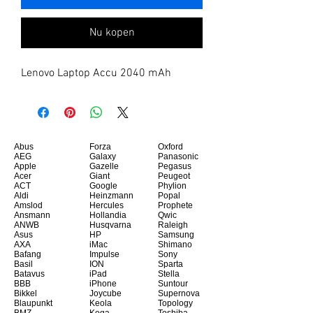
Nu kopen
Lenovo Laptop Accu 2040 mAh
Abus
Forza
Oxford
AEG
Galaxy
Panasonic
Apple
Gazelle
Pegasus
Acer
Giant
Peugeot
ACT
Google
Phylion
Aldi
Heinzmann
Popal
Amslod
Hercules
Prophete
Ansmann
Hollandia
Qwic
ANWB
Husqvarna
Raleigh
Asus
HP
Samsung
AXA
iMac
Shimano
Bafang
Impulse
Sony
Basil
ION
Sparta
Batavus
iPad
Stella
BBB
iPhone
Suntour
Bikkel
Joycube
Supernova
Blaupunkt
Keola
Topology