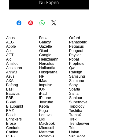
Nu kopen
Abus
Forza
Oxford
AEG
Galaxy
Panasonic
Apple
Gazelle
Pegasus
Acer
Giant
Peugeot
ACT
Google
Phylion
Aldi
Heinzmann
Popal
Amslod
Hercules
Prophete
Ansmann
Hollandia
Qwic
ANWB
Husqvarna
Raleigh
Asus
HP
Samsung
AXA
iMac
Shimano
Bafang
Impulse
Sony
Basil
ION
Sparta
Batavus
iPad
Stella
BBB
iPhone
Suntour
Bikkel
Joycube
Supernova
Blaupunkt
Keola
Topology
BMZ
Koga
Toshiba
Bosch
Lenovo
TransX
Brinckers
Lidl
Trek
Brose
MacBook
Trendpower
Centurion
Microsoft
Trio
Cortina
Maratron
Union
CTEK
Motinova
Van Moof