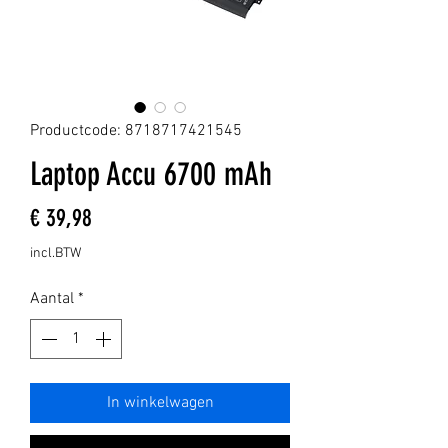
Productcode: 8718717421545
Laptop Accu 6700 mAh
Prijs
€ 39,98
incl.BTW
Aantal
*
In winkelwagen