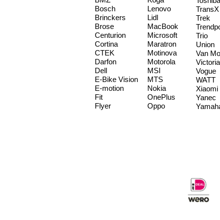
Toshib
Bosch
Lenovo
TransX
Brinckers
Lidl
Trek
Brose
MacBook
Trendp
Centurion
Microsoft
Trio
Cortina
Maratron
Union
CTEK
Motinova
Van Mo
Darfon
Motorola
Victoria
Dell
MSI
Vogue
E-Bike Vision
MTS
WATT
E-motion
Nokia
Xiaomi
Fit
OnePlus
Yanec
Flyer
Oppo
Yamah