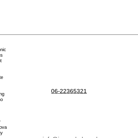
nic
us
t
te
06-22365321
ng
no
r
ova
gy