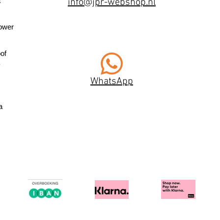
a
info@jpr-webshop.nl
ower
of
WhatsApp
a