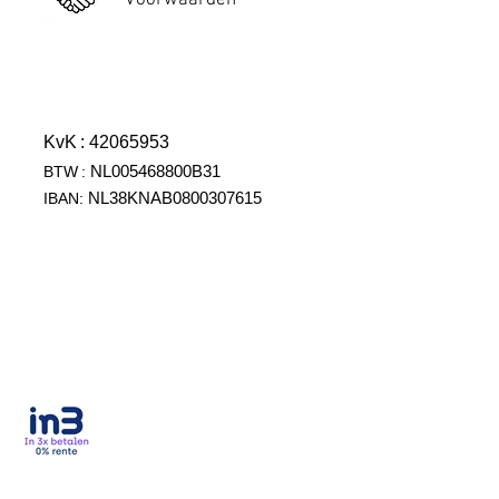
Voorwaarden
KvK
: 42065953
NL005468800B31
BTW
:
NL38KNAB0800307615
IBAN: