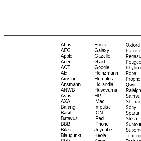
Abus
Forza
Oxford
AEG
Galaxy
Panaso
Apple
Gazelle
Pegas
Acer
Giant
Peugeo
ACT
Google
Phylion
Aldi
Heinzmann
Popal
Amslod
Hercules
Prophe
Ansmann
Hollandia
Qwic
ANWB
Husqvarna
Raleigh
Asus
HP
Samsu
AXA
iMac
Shima
Bafang
Impulse
Sony
Basil
ION
Sparta
Batavus
iPad
Stella
BBB
iPhone
Suntou
Bikkel
Joycube
Supern
Blaupunkt
Keola
Topolo
BMZ
Koga