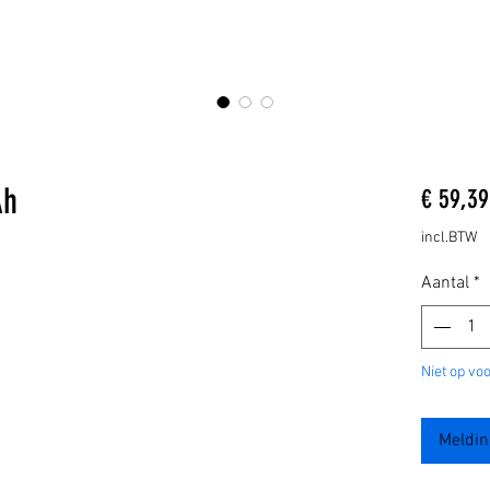
Ah
€ 59,39
incl.BTW
Aantal
*
Niet op vo
Meldin