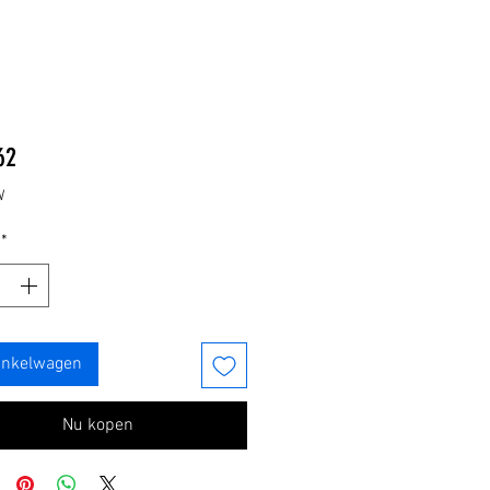
Prijs
62
W
*
inkelwagen
Nu kopen