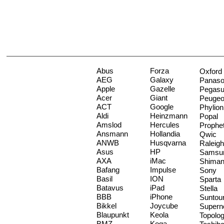
Abus
Forza
Oxford
AEG
Galaxy
Panaso
Apple
Gazelle
Pegas
Acer
Giant
Peugeo
ACT
Google
Phylion
Aldi
Heinzmann
Popal
Amslod
Hercules
Prophe
Ansmann
Hollandia
Qwic
ANWB
Husqvarna
Raleigh
Asus
HP
Samsu
AXA
iMac
Shima
Bafang
Impulse
Sony
Basil
ION
Sparta
Batavus
iPad
Stella
BBB
iPhone
Suntou
Bikkel
Joycube
Supern
Blaupunkt
Keola
Topolo
BMZ
Koga