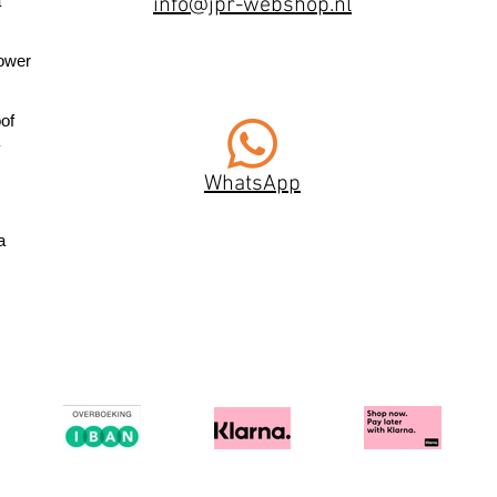
a
info@jpr-webshop.nl
ower
of
WhatsApp
a