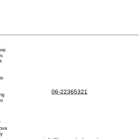
nic
us
t
te
06-22365321
ng
no
r
ova
gy