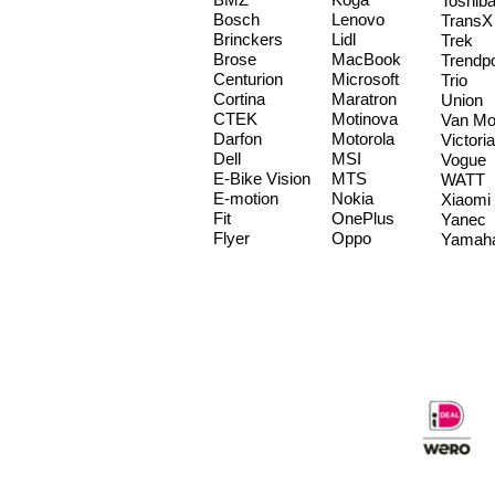
Toshib
Bosch
Lenovo
TransX
Brinckers
Lidl
Trek
Brose
MacBook
Trendp
Centurion
Microsoft
Trio
Cortina
Maratron
Union
CTEK
Motinova
Van Mo
Darfon
Motorola
Victoria
Dell
MSI
Vogue
E-Bike Vision
MTS
WATT
E-motion
Nokia
Xiaomi
Fit
OnePlus
Yanec
Flyer
Oppo
Yamah