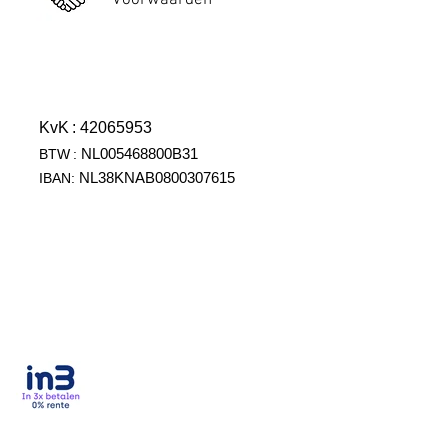
Voorwaarden
KvK
: 42065953
NL005468800B31
BTW
:
NL38KNAB0800307615
IBAN: