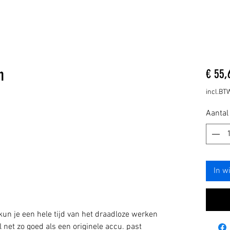
h
€ 55,
incl.BT
Aantal
In w
un je een hele tijd van het draadloze werken
 net zo goed als een originele accu. past