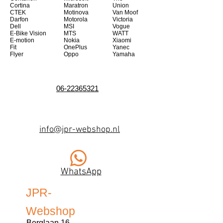
Cortina
Maratron
Union
CTEK
Motinova
Van Moof
Darfon
Motorola
Victoria
Dell
MSI
Vogue
E-Bike Vision
MTS
WATT
E-motion
Nokia
Xiaomi
Fit
OnePlus
Yanec
Flyer
Oppo
Yamaha
06-22365321
info@jpr-webshop.nl
WhatsApp
JPR-
Webshop
Berglaan 16