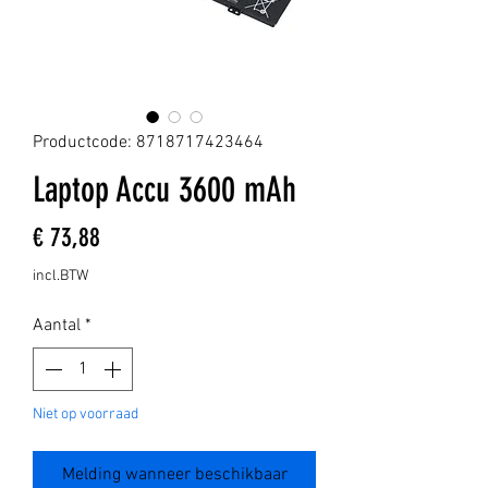
Productcode: 8718717423464
Laptop Accu 3600 mAh
Prijs
€ 73,88
incl.BTW
Aantal
*
Niet op voorraad
Melding wanneer beschikbaar