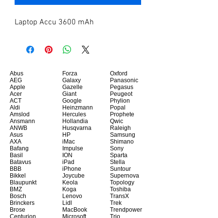
Laptop Accu 3600 mAh
Abus
Forza
Oxford
AEG
Galaxy
Panasonic
Apple
Gazelle
Pegasus
Acer
Giant
Peugeot
ACT
Google
Phylion
Aldi
Heinzmann
Popal
Amslod
Hercules
Prophete
Ansmann
Hollandia
Qwic
ANWB
Husqvarna
Raleigh
Asus
HP
Samsung
AXA
iMac
Shimano
Bafang
Impulse
Sony
Basil
ION
Sparta
Batavus
iPad
Stella
BBB
iPhone
Suntour
Bikkel
Joycube
Supernova
Blaupunkt
Keola
Topology
BMZ
Koga
Toshiba
Bosch
Lenovo
TransX
Brinckers
Lidl
Trek
Brose
MacBook
Trendpower
Centurion
Microsoft
Trio