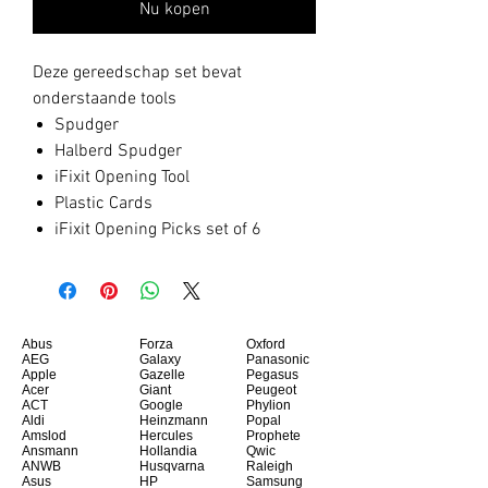
Nu kopen
Deze gereedschap set bevat 
onderstaande tools
Spudger
Halberd Spudger
iFixit Opening Tool
Plastic Cards
iFixit Opening Picks set of 6
Abus
Forza
Oxford
AEG
Galaxy
Panasonic
Apple
Gazelle
Pegasus
Acer
Giant
Peugeot
ACT
Google
Phylion
Aldi
Heinzmann
Popal
Amslod
Hercules
Prophete
Ansmann
Hollandia
Qwic
ANWB
Husqvarna
Raleigh
Asus
HP
Samsung