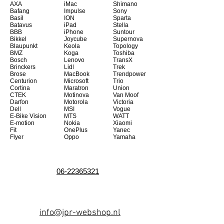
AXA
iMac
Shimano
Bafang
Impulse
Sony
Basil
ION
Sparta
Batavus
iPad
Stella
BBB
iPhone
Suntour
Bikkel
Joycube
Supernova
Blaupunkt
Keola
Topology
BMZ
Koga
Toshiba
Bosch
Lenovo
TransX
Brinckers
Lidl
Trek
Brose
MacBook
Trendpower
Centurion
Microsoft
Trio
Cortina
Maratron
Union
CTEK
Motinova
Van Moof
Darfon
Motorola
Victoria
Dell
MSI
Vogue
E-Bike Vision
MTS
WATT
E-motion
Nokia
Xiaomi
Fit
OnePlus
Yanec
Flyer
Oppo
Yamaha
06-22365321
info@jpr-webshop.nl