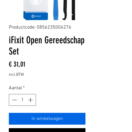
Productcode: 0856235006276
iFixit Open Gereedschap
Set
Prijs
€ 31,01
incl.BTW
Aantal
*
In winkelwagen