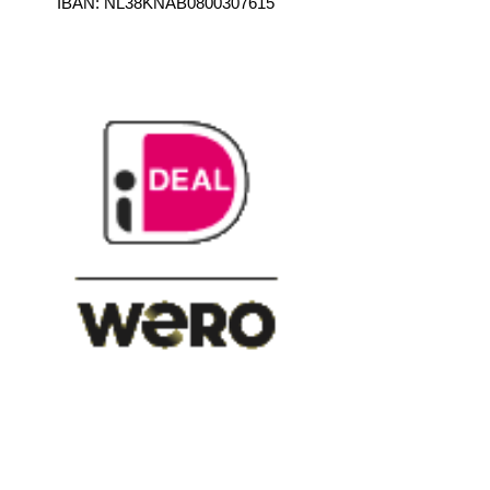
IBAN:
NL38KNAB0800307615