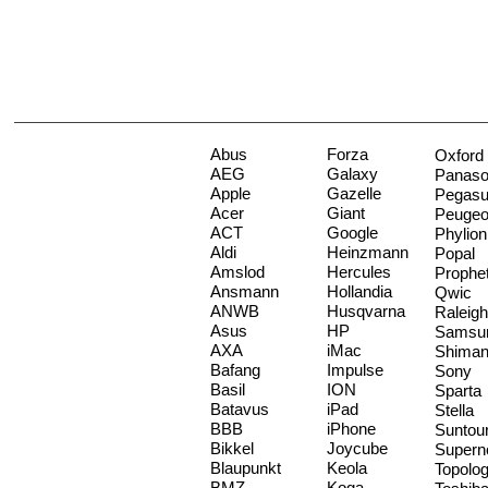
Abus
Forza
Oxford
AEG
Galaxy
Panaso
Apple
Gazelle
Pegas
Acer
Giant
Peugeo
ACT
Google
Phylion
Aldi
Heinzmann
Popal
Amslod
Hercules
Prophe
Ansmann
Hollandia
Qwic
ANWB
Husqvarna
Raleigh
Asus
HP
Samsu
AXA
iMac
Shima
Bafang
Impulse
Sony
Basil
ION
Sparta
Batavus
iPad
Stella
BBB
iPhone
Suntou
Bikkel
Joycube
Supern
Blaupunkt
Keola
Topolo
BMZ
Koga