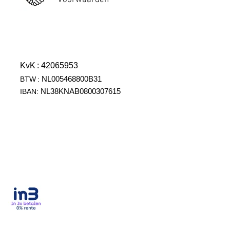
Voorwaarden
KvK
: 42065953
NL005468800B31
BTW
:
NL38KNAB0800307615
IBAN: