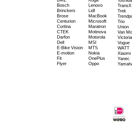
Toshib
Bosch
Lenovo
TransX
Brinckers
Lidl
Trek
Brose
MacBook
Trendp
Centurion
Microsoft
Trio
Cortina
Maratron
Union
CTEK
Motinova
Van Mo
Darfon
Motorola
Victoria
Dell
MSI
Vogue
E-Bike Vision
MTS
WATT
E-motion
Nokia
Xiaomi
Fit
OnePlus
Yanec
Flyer
Oppo
Yamah