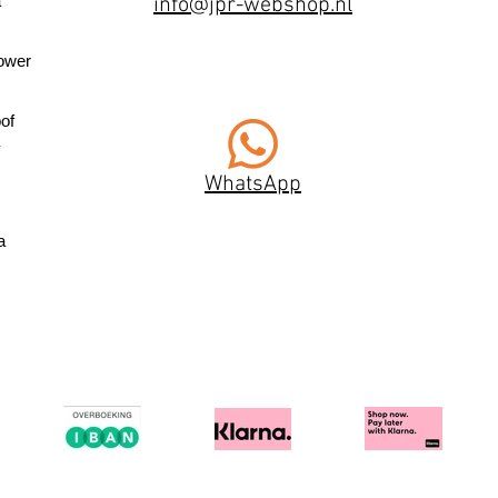
a
info@jpr-webshop.nl
ower
of
WhatsApp
a