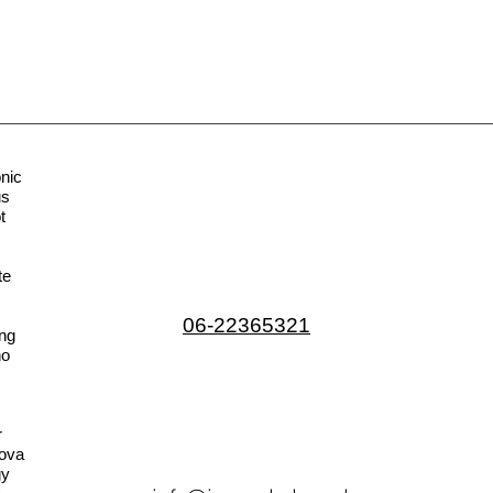
nic
us
t
te
06-22365321
ng
no
r
ova
gy