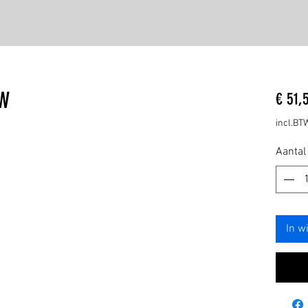
0W
€ 51,
incl.BT
Aantal
In w