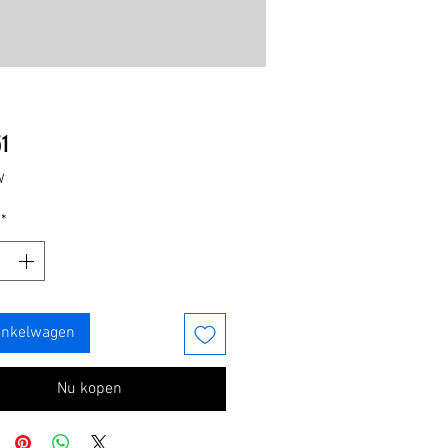
Prijs
51
W
*
inkelwagen
Nu kopen