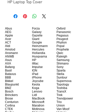
HP Laptop Top Cover
Abus
Forza
Oxford
AEG
Galaxy
Panasonic
Apple
Gazelle
Pegasus
Acer
Giant
Peugeot
ACT
Google
Phylion
Aldi
Heinzmann
Popal
Amslod
Hercules
Prophete
Ansmann
Hollandia
Qwic
ANWB
Husqvarna
Raleigh
Asus
HP
Samsung
AXA
iMac
Shimano
Bafang
Impulse
Sony
Basil
ION
Sparta
Batavus
iPad
Stella
BBB
iPhone
Suntour
Bikkel
Joycube
Supernova
Blaupunkt
Keola
Topology
BMZ
Koga
Toshiba
Bosch
Lenovo
TransX
Brinckers
Lidl
Trek
Brose
MacBook
Trendpower
Centurion
Microsoft
Trio
Cortina
Maratron
Union
CTEK
Motinova
Van Moof