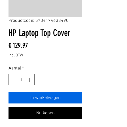
Productcode: 5704174638490
HP Laptop Top Cover
Prijs
€ 129,97
incl.BTW
Aantal
*
In winkelwagen
Nu kopen