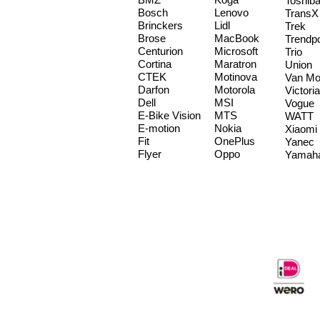
Toshib
Bosch
Lenovo
TransX
Brinckers
Lidl
Trek
Brose
MacBook
Trendp
Centurion
Microsoft
Trio
Cortina
Maratron
Union
CTEK
Motinova
Van Mo
Darfon
Motorola
Victoria
Dell
MSI
Vogue
E-Bike Vision
MTS
WATT
E-motion
Nokia
Xiaomi
Fit
OnePlus
Yanec
Flyer
Oppo
Yamah