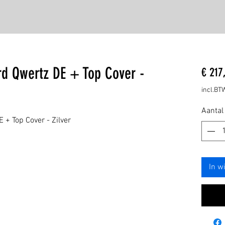
rd Qwertz DE + Top Cover -
€ 217
incl.BT
Aantal
+ Top Cover - Zilver
In w