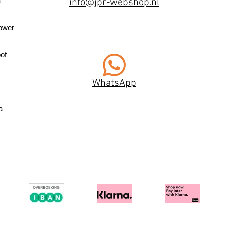
a
info@jpr-webshop.nl
ower
of
WhatsApp
a