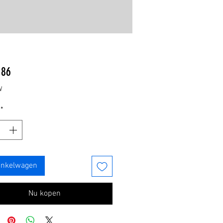
Prijs
,86
W
*
inkelwagen
Nu kopen