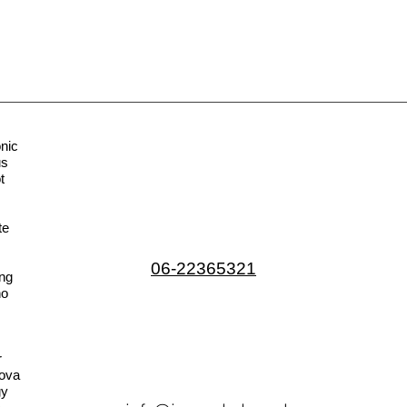
nic
us
t
te
06-22365321
ng
no
r
ova
gy