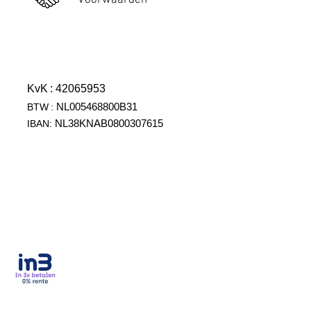
Voorwaarden
KvK
: 42065953
NL005468800B31
BTW
:
NL38KNAB0800307615
IBAN: