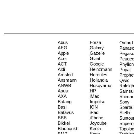
Abus
Forza
Oxford
AEG
Galaxy
Panaso
Apple
Gazelle
Pegas
Acer
Giant
Peugeo
ACT
Google
Phylion
Aldi
Heinzmann
Popal
Amslod
Hercules
Prophe
Ansmann
Hollandia
Qwic
ANWB
Husqvarna
Raleigh
Asus
HP
Samsu
AXA
iMac
Shima
Bafang
Impulse
Sony
Basil
ION
Sparta
Batavus
iPad
Stella
BBB
iPhone
Suntou
Bikkel
Joycube
Supern
Blaupunkt
Keola
Topolo
BMZ
Koga