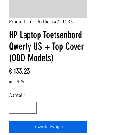
Productcode: 5704174211136
HP Laptop Toetsenbord
Qwerty US + Top Cover
(ODD Models)
Prijs
€ 133,23
incl.BTW
Aantal
*
In winkelwagen