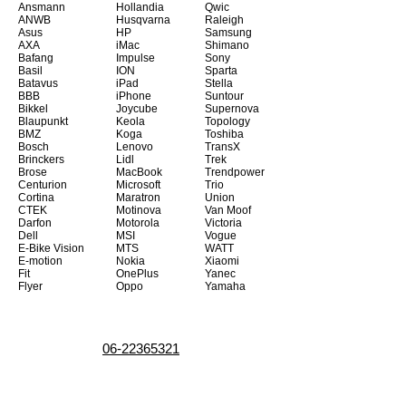
Ansmann
Hollandia
Qwic
ANWB
Husqvarna
Raleigh
Asus
HP
Samsung
AXA
iMac
Shimano
Bafang
Impulse
Sony
Basil
ION
Sparta
Batavus
iPad
Stella
BBB
iPhone
Suntour
Bikkel
Joycube
Supernova
Blaupunkt
Keola
Topology
BMZ
Koga
Toshiba
Bosch
Lenovo
TransX
Brinckers
Lidl
Trek
Brose
MacBook
Trendpower
Centurion
Microsoft
Trio
Cortina
Maratron
Union
CTEK
Motinova
Van Moof
Darfon
Motorola
Victoria
Dell
MSI
Vogue
E-Bike Vision
MTS
WATT
E-motion
Nokia
Xiaomi
Fit
OnePlus
Yanec
Flyer
Oppo
Yamaha
06-22365321