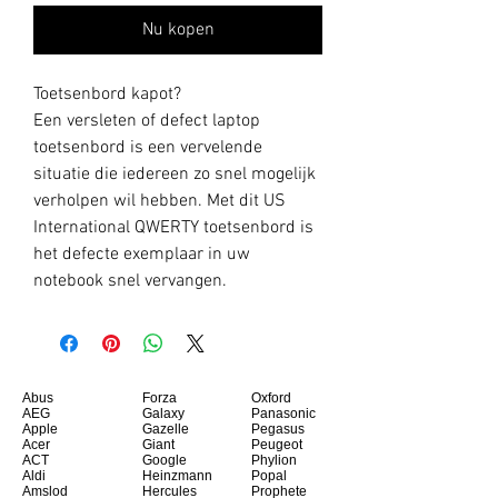
Nu kopen
Toetsenbord kapot?
Een versleten of defect laptop
toetsenbord is een vervelende
situatie die iedereen zo snel mogelijk
verholpen wil hebben. Met dit US
International QWERTY toetsenbord is
het defecte exemplaar in uw
notebook snel vervangen.
Abus
Forza
Oxford
AEG
Galaxy
Panasonic
Apple
Gazelle
Pegasus
Acer
Giant
Peugeot
ACT
Google
Phylion
Aldi
Heinzmann
Popal
Amslod
Hercules
Prophete