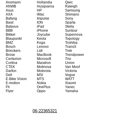
Ansmann
Hollandia
Qwic
ANWB
Husqvarna
Raleigh
Asus
HP
Samsung
AXA
iMac
Shimano
Bafang
Impulse
Sony
Basil
ION
Sparta
Batavus
iPad
Stella
BBB
iPhone
Suntour
Bikkel
Joycube
Supernova
Blaupunkt
Keola
Topology
BMZ
Koga
Toshiba
Bosch
Lenovo
TransX
Brinckers
Lidl
Trek
Brose
MacBook
Trendpower
Centurion
Microsoft
Trio
Cortina
Maratron
Union
CTEK
Motinova
Van Moof
Darfon
Motorola
Victoria
Dell
MSI
Vogue
E-Bike Vision
MTS
WATT
E-motion
Nokia
Xiaomi
Fit
OnePlus
Yanec
Flyer
Oppo
Yamaha
06-22365321