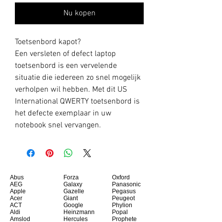
Nu kopen
Toetsenbord kapot?
Een versleten of defect laptop
toetsenbord is een vervelende
situatie die iedereen zo snel mogelijk
verholpen wil hebben. Met dit US
International QWERTY toetsenbord is
het defecte exemplaar in uw
notebook snel vervangen.
Abus
Forza
Oxford
AEG
Galaxy
Panasonic
Apple
Gazelle
Pegasus
Acer
Giant
Peugeot
ACT
Google
Phylion
Aldi
Heinzmann
Popal
Amslod
Hercules
Prophete