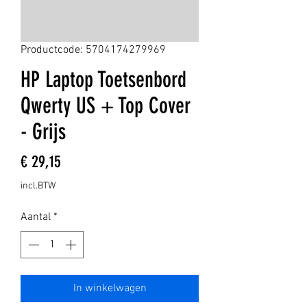
Productcode: 5704174279969
HP Laptop Toetsenbord
Qwerty US + Top Cover
- Grijs
Prijs
€ 29,15
incl.BTW
Aantal
*
In winkelwagen