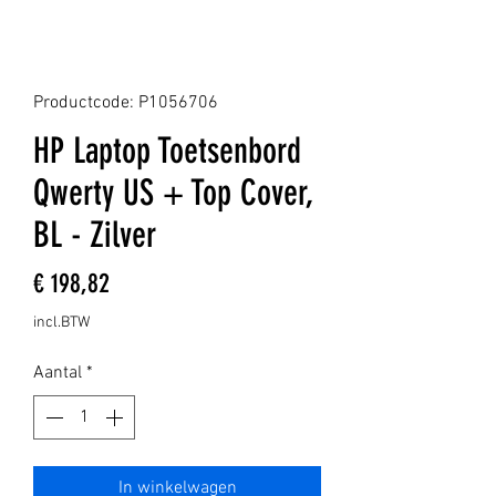
Productcode: P1056706
HP Laptop Toetsenbord
Qwerty US + Top Cover,
BL - Zilver
Prijs
€ 198,82
incl.BTW
Aantal
*
In winkelwagen