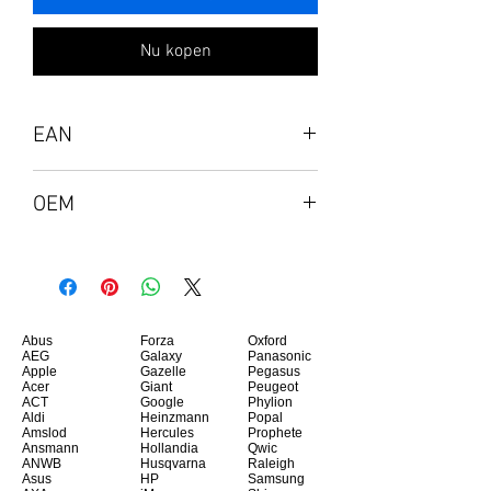
Nu kopen
EAN
5704174542476
OEM
M08910-B31
Abus
Forza
Oxford
AEG
Galaxy
Panasonic
Apple
Gazelle
Pegasus
Acer
Giant
Peugeot
ACT
Google
Phylion
Aldi
Heinzmann
Popal
Amslod
Hercules
Prophete
Ansmann
Hollandia
Qwic
ANWB
Husqvarna
Raleigh
Asus
HP
Samsung