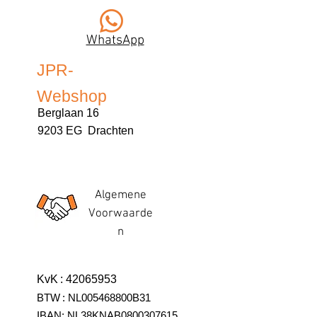
WhatsApp
JPR-
Webshop
Berglaan 16
9203 EG Drachten
Algemene
Voorwaarde
n
KvK
:
42065953
BTW
:
NL005468800B31
IBAN:
NL38KNAB0800307615