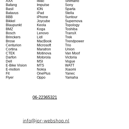
AXA
iMac
Shimano
Bafang
Impulse
Sony
Basil
ION
Sparta
Batavus
iPad
Stella
BBB
iPhone
Suntour
Bikkel
Joycube
Supernova
Blaupunkt
Keola
Topology
BMZ
Koga
Toshiba
Bosch
Lenovo
TransX
Brinckers
Lidl
Trek
Brose
MacBook
Trendpower
Centurion
Microsoft
Trio
Cortina
Maratron
Union
CTEK
Motinova
Van Moof
Darfon
Motorola
Victoria
Dell
MSI
Vogue
E-Bike Vision
MTS
WATT
E-motion
Nokia
Xiaomi
Fit
OnePlus
Yanec
Flyer
Oppo
Yamaha
06-22365321
info@jpr-webshop.nl