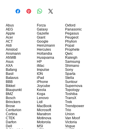
Abus
Forza
Oxford
AEG
Galaxy
Panasonic
Apple
Gazelle
Pegasus
Acer
Giant
Peugeot
ACT
Google
Phylion
Aldi
Heinzmann
Popal
Amslod
Hercules
Prophete
Ansmann
Hollandia
Qwic
ANWB
Husqvarna
Raleigh
Asus
HP
Samsung
AXA
iMac
Shimano
Bafang
Impulse
Sony
Basil
ION
Sparta
Batavus
iPad
Stella
BBB
iPhone
Suntour
Bikkel
Joycube
Supernova
Blaupunkt
Keola
Topology
BMZ
Koga
Toshiba
Bosch
Lenovo
TransX
Brinckers
Lidl
Trek
Brose
MacBook
Trendpower
Centurion
Microsoft
Trio
Cortina
Maratron
Union
CTEK
Motinova
Van Moof
Darfon
Motorola
Victoria
Dell
MSI
Vogue