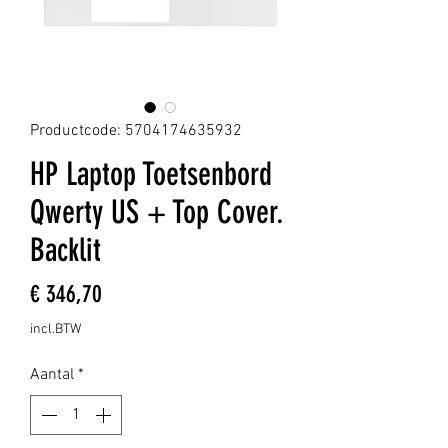
Productcode: 5704174635932
HP Laptop Toetsenbord
Qwerty US + Top Cover.
Backlit
Prijs
€ 346,70
incl.BTW
Aantal
*