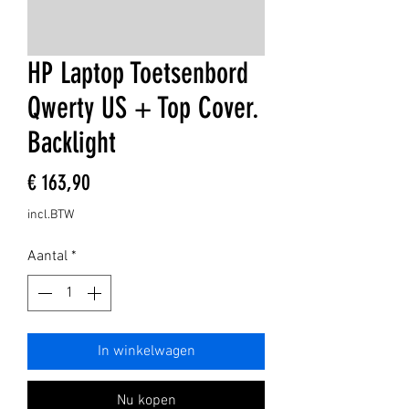
HP Laptop Toetsenbord
Qwerty US + Top Cover.
Backlight
Prijs
€ 163,90
incl.BTW
Aantal
*
In winkelwagen
Nu kopen