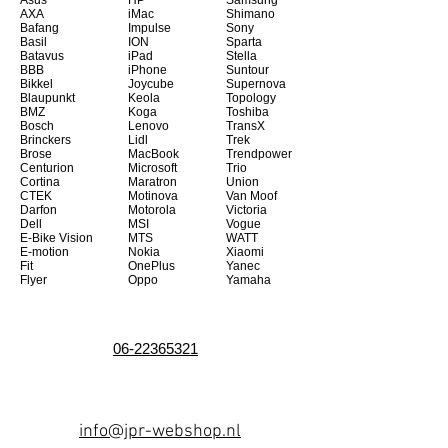
Asus
HP
Samsung
AXA
iMac
Shimano
Bafang
Impulse
Sony
Basil
ION
Sparta
Batavus
iPad
Stella
BBB
iPhone
Suntour
Bikkel
Joycube
Supernova
Blaupunkt
Keola
Topology
BMZ
Koga
Toshiba
Bosch
Lenovo
TransX
Brinckers
Lidl
Trek
Brose
MacBook
Trendpower
Centurion
Microsoft
Trio
Cortina
Maratron
Union
CTEK
Motinova
Van Moof
Darfon
Motorola
Victoria
Dell
MSI
Vogue
E-Bike Vision
MTS
WATT
E-motion
Nokia
Xiaomi
Fit
OnePlus
Yanec
Flyer
Oppo
Yamaha
06-22365321
info@jpr-webshop.nl