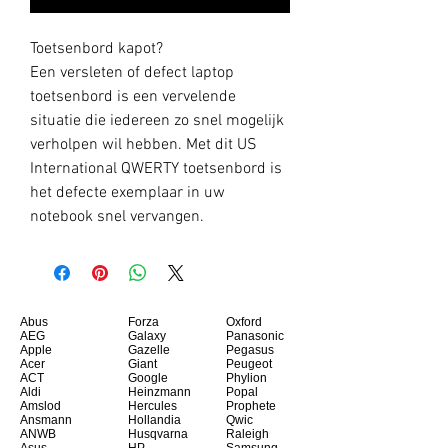
Toetsenbord kapot?
Een versleten of defect laptop
toetsenbord is een vervelende
situatie die iedereen zo snel mogelijk
verholpen wil hebben. Met dit US
International QWERTY toetsenbord is
het defecte exemplaar in uw
notebook snel vervangen.
Abus
Forza
Oxford
AEG
Galaxy
Panasonic
Apple
Gazelle
Pegasus
Acer
Giant
Peugeot
ACT
Google
Phylion
Aldi
Heinzmann
Popal
Amslod
Hercules
Prophete
Ansmann
Hollandia
Qwic
ANWB
Husqvarna
Raleigh